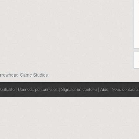
 Arrowhead Game Studios
entialité
|
Données personnelles
|
Signaler un contenu
|
Aide
|
Nous contacter