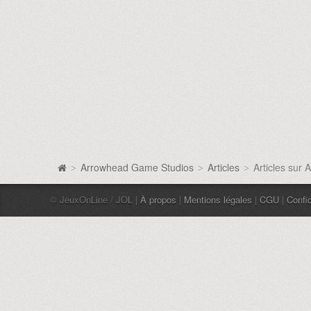
Arrowhead Game Studios
Articles
Articles sur
>
>
>
© JeuxOnLine / JOL |
À propos
|
Mentions légales
|
CGU
|
Confid