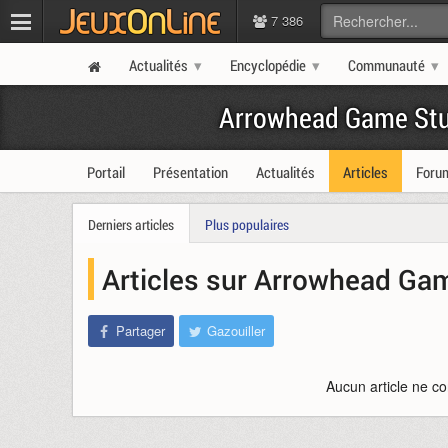
7 386
Actualités
Encyclopédie
Communauté
Arrowhead Game Stu
Portail
Présentation
Actualités
Articles
Foru
Derniers articles
Plus populaires
Articles sur Arrowhead Ga
Partager
Gazouiller
Aucun article ne co