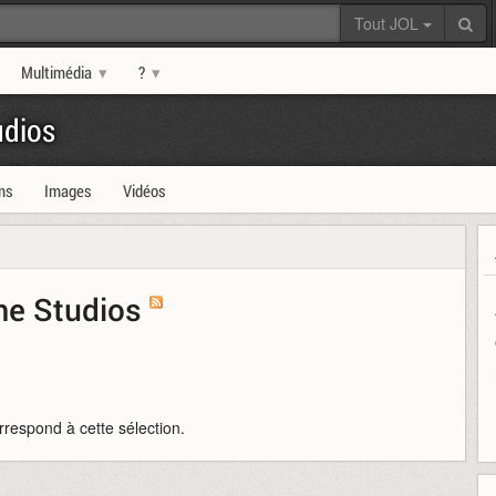
Tout JOL
Multimédia
?
dios
ms
Images
Vidéos
me Studios
rrespond à cette sélection.