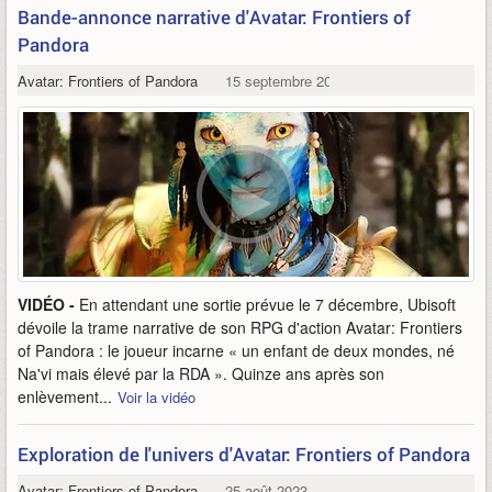
Bande-annonce narrative d'Avatar: Frontiers of
Pandora
Avatar: Frontiers of Pandora
15 septembre 2023
VIDÉO -
En attendant une sortie prévue le 7 décembre, Ubisoft
dévoile la trame narrative de son RPG d'action Avatar: Frontiers
of Pandora : le joueur incarne « un enfant de deux mondes, né
Na'vi mais élevé par la RDA ». Quinze ans après son
enlèvement...
Voir la vidéo
Exploration de l'univers d'Avatar: Frontiers of Pandora
Avatar: Frontiers of Pandora
25 août 2023