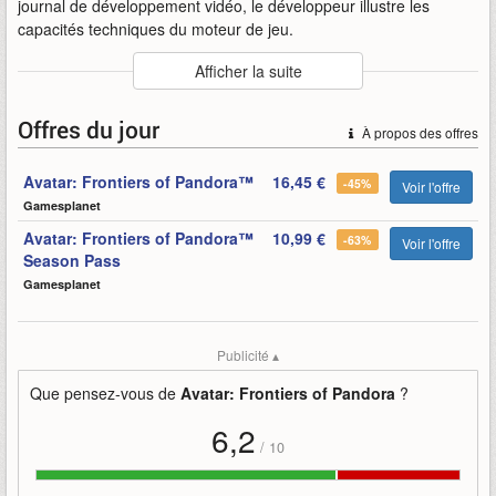
journal de développement vidéo, le développeur illustre les
capacités techniques du moteur de jeu.
Auteur
:
Ubisoft Massive
Afficher la suite
Mise en ligne par
:
Uther
Mots-clefs
:
avatar
capacités
frontiers-of-pandora
Offres du jour
À propos des offres
journal-de-développement
moteur
snowdrop
technique
ubisoft-massive
Avatar: Frontiers of Pandora™
16,45 €
-45%
Voir l'offre
Gamesplanet
Avatar: Frontiers of Pandora™
10,99 €
-63%
Voir l'offre
Season Pass
Gamesplanet
Publicité ▴
Que pensez-vous de
Avatar: Frontiers of Pandora
?
6,2
/
10