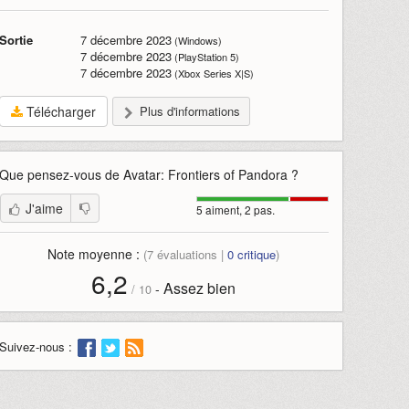
Sortie
7 décembre 2023
(Windows)
7 décembre 2023
(PlayStation 5)
7 décembre 2023
(Xbox Series X|S)
Télécharger
Plus d'informations
Que pensez-vous de
Avatar: Frontiers of Pandora
?
J'aime
5 aiment, 2 pas.
Note moyenne :
(
7
évaluations |
0
critique
)
6,2
Assez bien
-
/
10
Suivez-nous :