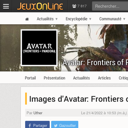
7 817
Actualités
Encyclopédie
Communauté
Avatar: Frontiers of
Portail
Présentation
Actualités
Articles
Criti
Images d'Avatar: Frontiers
Par
Uther
Le 21/4/2022 à 10:53
(m.à.j
Partager
Gazouiller