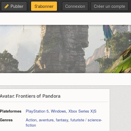
Publier
S'abonner
Connexion
Créer un compte
Avatar: Frontiers of Pandora
Plateformes
PlayStation 5
,
Windows
,
Xbox Series X|S
Genres
Action
,
aventure
,
fantasy
,
futuriste / science-
fiction