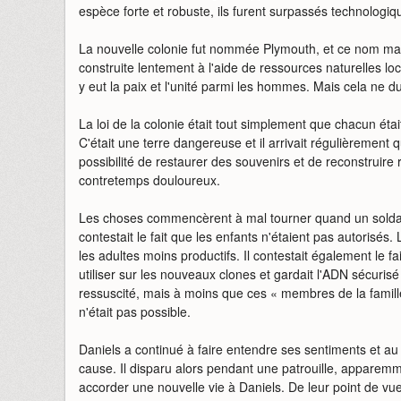
espèce forte et robuste, ils furent surpassés technologi
La nouvelle colonie fut nommée Plymouth, et ce nom mar
construite lentement à l'aide de ressources naturelles lo
y eut la paix et l'unité parmi les hommes. Mais cela ne d
La loi de la colonie était tout simplement que chacun étai
C'était une terre dangereuse et il arrivait régulièrement
possibilité de restaurer des souvenirs et de reconstruir
contretemps douloureux.
Les choses commencèrent à mal tourner quand un solda
contestait le fait que les enfants n'étaient pas autorisés.
les adultes moins productifs. Il contestait également le f
utiliser sur les nouveaux clones et gardait l'ADN sécurisé
ressuscité, mais à moins que ces « membres de la famille
n'était pas possible.
Daniels a continué à faire entendre ses sentiments et au
cause. Il disparu alors pendant une patrouille, appare
accorder une nouvelle vie à Daniels. De leur point de vue,