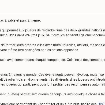
c à sable et parc à thème.
) qui permet aux joueurs de rejoindre l'une des deux grandes nations
aux guildes dans d'autres jeux, sauf qu'elles agissent également com
e former leurs propres villes avec murs, tourelles, ateliers, maisons et
peuvent même être assiégées par les nations opposées.
aux d'avancement dans chaque compétence. Cela inclut des compéten
enus à travers le monde. Ces événements peuvent évoluer, muter, se p
rait dévoiler trois environnements très différents si les joueurs ont int
s les joueurs qui participent pourront profiter des récompenses automat
nt (quêtes) permet aux joueurs de toujours avoir quelque chose à fai
namique permettant de viser et tirer et un autre plus inspiré des
RPG