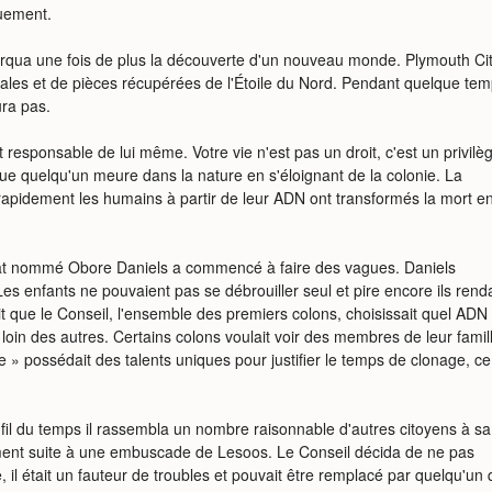
quement.
qua une fois de plus la découverte d'un nouveau monde. Plymouth Cit
cales et de pièces récupérées de l'Étoile du Nord. Pendant quelque temp
ura pas.
t responsable de lui même. Votre vie n'est pas un droit, c'est un privilè
 que quelqu'un meure dans la nature en s'éloignant de la colonie. La
e rapidement les humains à partir de leur ADN ont transformés la mort e
t nommé Obore Daniels a commencé à faire des vagues. Daniels
 Les enfants ne pouvaient pas se débrouiller seul et pire encore ils renda
ait que le Conseil, l'ensemble des premiers colons, choisissait quel ADN
 loin des autres. Certains colons voulait voir des membres de leur famil
 » possédait des talents uniques pour justifier le temps de clonage, ce
 fil du temps il rassembla un nombre raisonnable d'autres citoyens à sa
mment suite à une embuscade de Lesoos. Le Conseil décida de ne pas
 il était un fauteur de troubles et pouvait être remplacé par quelqu'un 