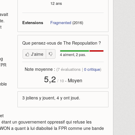
12 ans
vait
te.
Extensions
Fragmented
(2016)
t
Que pensez-vous de
The Repopulation
?
J'aime
4 aiment, 2 pas.
ng
(FPR
Note moyenne :
(
7
évaluations |
0
critique
)
5,2
Moyen
-
/
10
mble
3 joliens y jouent, 4 y ont joué.
 et
 étant un gouvernement oppressif qui refuse les
OWON a quant à lui diabolisé la FPR comme une bande