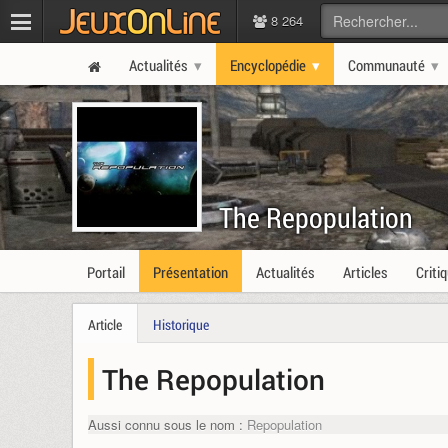
8 264
Actualités
Encyclopédie
Communauté
The Repopulation
Portail
Présentation
Actualités
Articles
Criti
Article
Historique
The Repopulation
Aussi connu sous le nom :
Repopulation