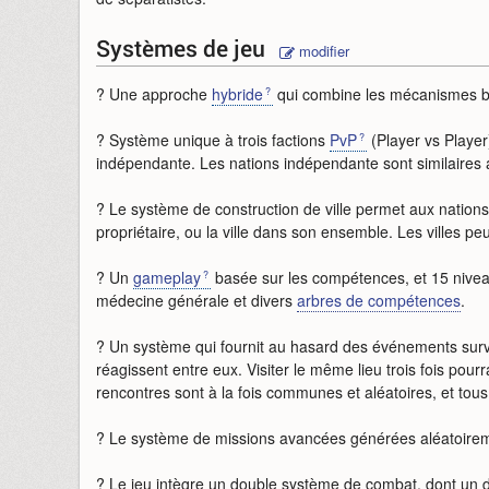
Systèmes de jeu
modifier
? Une approche
hybride
qui combine les mécanismes ba
? Système unique à trois factions
PvP
(Player vs Player
indépendante. Les nations indépendante sont similaires 
? Le système de construction de ville permet aux nations d
propriétaire, ou la ville dans son ensemble. Les villes 
? Un
gameplay
basée sur les compétences, et 15 nive
médecine générale et divers
arbres de compétences
.
? Un système qui fournit au hasard des événements surv
réagissent entre eux. Visiter le même lieu trois fois pour
rencontres sont à la fois communes et aléatoires, et tou
? Le système de missions avancées générées aléatoireme
? Le jeu intègre un double système de combat, dont un dy