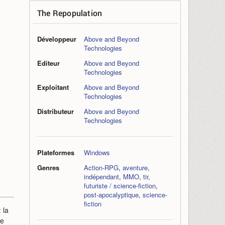
The Repopulation
Développeur
Above and Beyond
Technologies
Editeur
Above and Beyond
Technologies
Exploitant
Above and Beyond
Technologies
Distributeur
Above and Beyond
Technologies
Plateformes
Windows
Genres
Action-RPG
,
aventure
,
indépendant
,
MMO
,
tir
,
futuriste / science-fiction
,
post-apocalyptique
,
science-
fiction
 la
ne