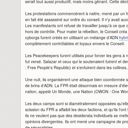
serait tout aussi productif, mais moins gênant. Cette déci
Les protestations commencèrent à naitre, mené par un 
en fait été assassiné sur ordre du conseil. Il n'y avait au
Les manifestants ont refusé de travailler jusqu'à ce que c
hors de contrôle. Pour mater la rébellion, le Conseil cré
cyborgs furent créés en utilisant un mélange d'ADN
hybr
complètement contrôlables et loyaux envers le Conseil.
Les Peacekeepers furent utilisés pour forcer les gens à ret
fut versé. Salazar et ceux qui le soutenaient fuirent et d
: Free People's Republic) et s'enfuirent dans les collines,
Une nuit, ils organisèrent une attaque bien coordonnée s
de brins d'ADN. La FPR était désormais en mesure d'éle
nation, appelé Un Monde, une Nation (OWON : One Worl
Les deux camps sont si diamétralement opposées qu'ell
scission du FPR a affaibli les deux factions, et qu'ils l'ont
ils ne veulent pas que des desiderata individuels se me
opinions divergentes. Ils ont mené une campagne de p
de séparatistes.