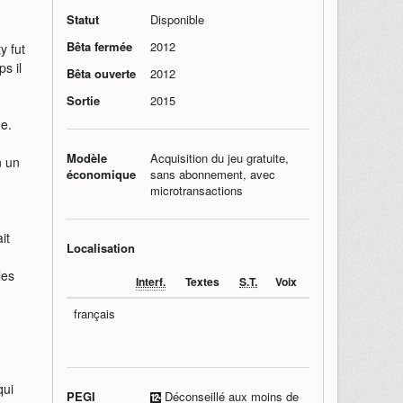
Statut
Disponible
Bêta fermée
2012
y fut
s il
Bêta ouverte
2012
Sortie
2015
ge.
Modèle
Acquisition du jeu gratuite,
n un
économique
sans abonnement, avec
microtransactions
it
Localisation
les
Interf.
Textes
S.T.
Voix
français
qui
PEGI
Déconseillé aux moins de