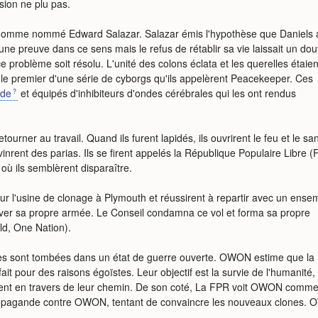
sion ne plu pas.
homme nommé Edward Salazar. Salazar émis l'hypothèse que Daniels a
cune preuve dans ce sens mais le refus de rétablir sa vie laissait un dou
e problème soit résolu. L'unité des colons éclata et les querelles étaien
a le premier d'une série de cyborgs qu'ils appelèrent Peacekeeper. Ces
ide
et équipés d'inhibiteurs d'ondes cérébrales qui les ont rendus
ourner au travail. Quand ils furent lapidés, ils ouvrirent le feu et le sa
evinrent des parias. Ils se firent appelés la République Populaire Libre 
 où ils semblèrent disparaître.
ur l'usine de clonage à Plymouth et réussirent à repartir avec un ense
ver sa propre armée. Le Conseil condamna ce vol et forma sa propre
d, One Nation).
es sont tombées dans un état de guerre ouverte. OWON estime que la
 fait pour des raisons égoïstes. Leur objectif est la survie de l'humanité,
ttent en travers de leur chemin. De son coté, La FPR voit OWON comme
ropagande contre OWON, tentant de convaincre les nouveaux clones. 