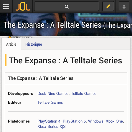
The Expanse : A Telltale Series
(The Expa
Télécharger
Article
Historique
The Expanse : A Telltale Series
The Expanse : A Telltale Series
Développeurs
Deck Nine Games
,
Telltale Games
Editeur
Telltale Games
Plateformes
PlayStation 4
,
PlayStation 5
,
Windows
,
Xbox One
,
Xbox Series X|S