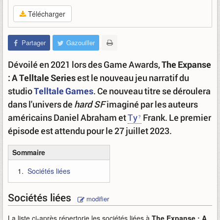
Télécharger
Partager
Gazouiller
Dévoilé en 2021 lors des Game Awards,
The Expanse
: A Telltale Series
est le nouveau jeu narratif du
studio
Telltale Games
. Ce nouveau titre se déroulera
dans l'univers de
hard SF
imaginé par les auteurs
américains Daniel Abraham et
Ty
Frank. Le premier
épisode est attendu pour le 27 juillet 2023.
Sommaire
Sociétés liées
Sociétés liées
modifier
La liste ci-après répertorie les sociétés liées à
The Expanse : A