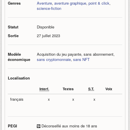
Genres
Aventure
,
aventure graphique
,
point & click
,
science-fiction
Statut
Disponible
Sortie
27 juillet 2023
Modèle
Acquisition du jeu payante, sans abonnement,
économique
sans cryptomonnaie
,
sans NFT
Localisation
Interf.
Textes
S.T.
Voix
français
x
x
x
PEGI
Déconseillé aux moins de 18 ans