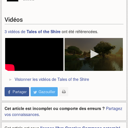
Vidéos
3 vidéos de
Tales of the Shire
ont été référencées.
Visionner les vidéos de Tales of the Shire
Partager
Gazouiller
Cet article est incomplet ou comporte des erreurs ?
Partagez
vos connaissances
.