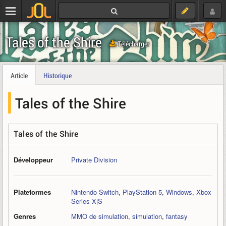
Tales of the Shire
Télécharger
Article
Historique
Tales of the Shire
Tales of the Shire
Développeur
Private Division
Plateformes
Nintendo Switch
,
PlayStation 5
,
Windows
,
Xbox
Series X|S
Genres
MMO de simulation
,
simulation
,
fantasy