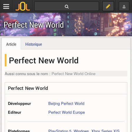
Perfect New World
Article
Historique
Perfect New World
Aussi connu sous le nom :
Perfect New World Online
Perfect New World
Développeur
Beijing Perfect World
Editeur
Perfect World Europe
Plateformes
PlayStation 5
,
Windows
,
Xbox Series X|S