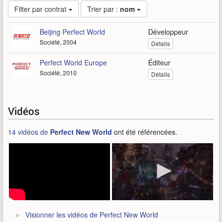
Filter par contrat
Trier par :
nom
Beijing Perfect World
Développeur
Société, 2004
Détails
Perfect World Europe
Éditeur
Société, 2010
Détails
Vidéos
14 vidéos de
Perfect New World
ont été référencées.
Visionner les vidéos de Perfect New World