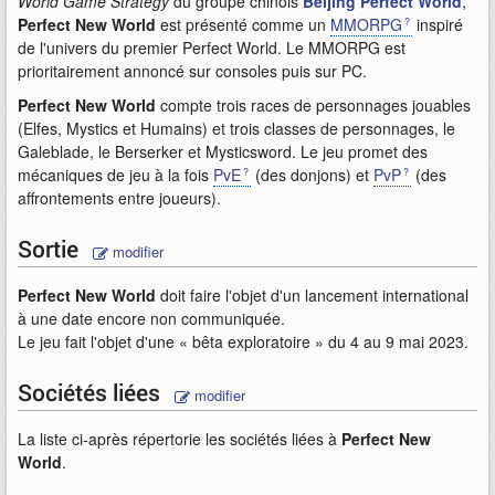
World Game Strategy
du groupe chinois
Beijing Perfect World
,
Perfect New World
est présenté comme un
MMORPG
inspiré
de l'univers du premier Perfect World. Le MMORPG est
prioritairement annoncé sur consoles puis sur PC.
Perfect New World
compte trois races de personnages jouables
(Elfes, Mystics et Humains) et trois classes de personnages, le
Galeblade, le Berserker et Mysticsword. Le jeu promet des
mécaniques de jeu à la fois
PvE
(des donjons) et
PvP
(des
affrontements entre joueurs).
Sortie
modifier
Perfect New World
doit faire l'objet d'un lancement international
à une date encore non communiquée.
Le jeu fait l'objet d'une « bêta exploratoire » du 4 au 9 mai 2023.
Sociétés liées
modifier
La liste ci-après répertorie les sociétés liées à
Perfect New
World
.