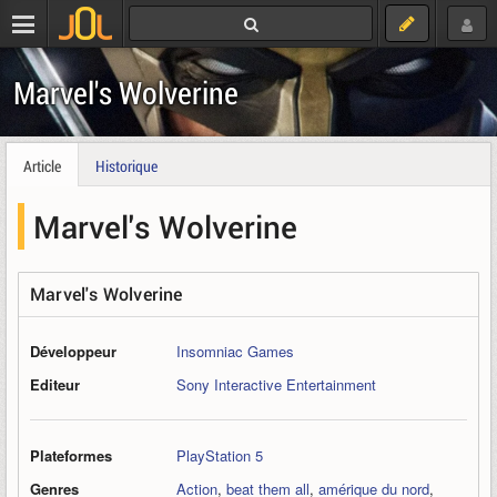
Marvel's Wolverine
Article
Historique
Marvel's Wolverine
Marvel's Wolverine
Développeur
Insomniac Games
Editeur
Sony Interactive Entertainment
Plateformes
PlayStation 5
Genres
Action
,
beat them all
,
amérique du nord
,