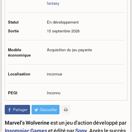
fantasy
Statut
En développement
Sortie
15 septembre 2026
Modèle
Acquisition du jeu payante
économique
Localisation
inconnue
PEGI
Inconnu
Partager
Gazouiller
Marvel's Wolverine
est un jeu d'action développé par
Insomniac Games
et édité par
Sony
. Après le succès