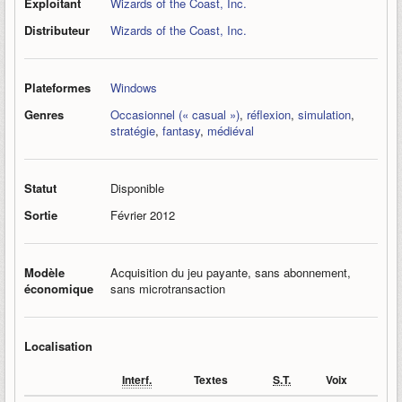
Exploitant
Wizards of the Coast, Inc.
Distributeur
Wizards of the Coast, Inc.
Plateformes
Windows
Genres
Occasionnel (« casual »)
,
réflexion
,
simulation
,
stratégie
,
fantasy
,
médiéval
Statut
Disponible
Sortie
Février 2012
Modèle
Acquisition du jeu payante, sans abonnement,
économique
sans microtransaction
Localisation
Interf.
Textes
S.T.
Voix