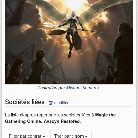
Illustration par
Michael Komarck
.
Sociétés liées
modifier
La liste ci-après répertorie les sociétés liées à
Magic the
Gathering Online: Avacyn Restored
.
Filter par contrat
Trier par :
nom