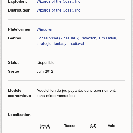
Exploitant
Wizards of the Coast, Inc.
Distributeur
Wizards of the Coast, Inc.
Plateformes
Windows
Genres
Occasionnel (« casual »)
,
réflexion
,
simulation
,
stratégie
,
fantasy
,
médiéval
Statut
Disponible
Sortie
Juin 2012
Modèle
Acquisition du jeu payante, sans abonnement,
économique
sans microtransaction
Localisation
Interf.
Textes
S.T.
Voix