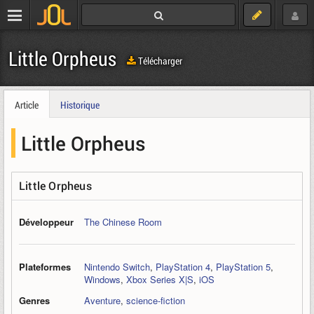
Little Orpheus
Télécharger
Article
Historique
Little Orpheus
Little Orpheus
Développeur
The Chinese Room
Plateformes
Nintendo Switch
,
PlayStation 4
,
PlayStation 5
,
Windows
,
Xbox Series X|S
,
iOS
Genres
Aventure
,
science-fiction