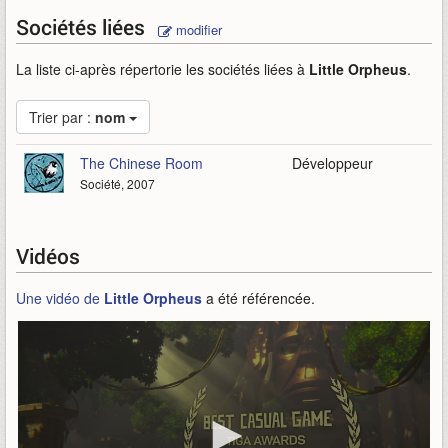
Sociétés liées
modifier
La liste ci-après répertorie les sociétés liées à
Little Orpheus
.
Trier par :
nom
The Chinese Room
Développeur
Société, 2007
Vidéos
Une vidéo de
Little Orpheus
a été référencée.