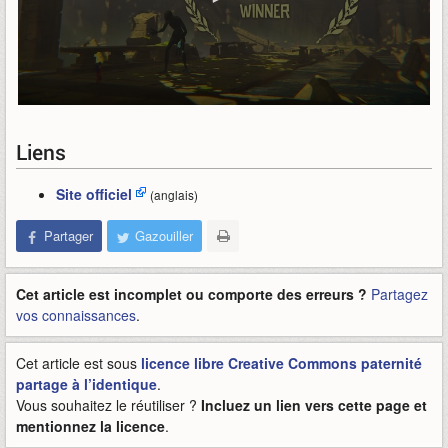
Liens
Site officiel
(anglais)
Partager
Gazouiller
Cet article est incomplet ou comporte des erreurs ?
Partagez
vos connaissances
.
Cet article est sous
licence libre Creative Commons paternité
partage à l’identique
.
Vous souhaitez le réutiliser ?
Incluez un lien vers cette page et
mentionnez la licence
.