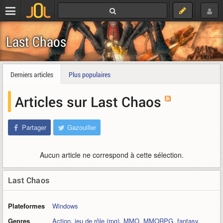
Last Chaos
Derniers articles
Plus populaires
Articles sur Last Chaos
Partager
Gazouiller
Aucun article ne correspond à cette sélection.
Last Chaos
Plateformes
Windows
Genres
Action
,
jeu de rôle (rpg)
,
MMO
,
MMORPG
,
fantasy
,