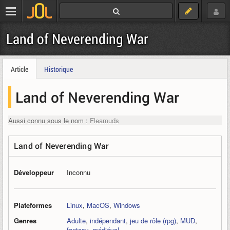
Land of Neverending War
Article
Historique
Land of Neverending War
Aussi connu sous le nom :
Fleamuds
Land of Neverending War
Développeur
Inconnu
Plateformes
Linux
,
MacOS
,
Windows
Genres
Adulte
,
indépendant
,
jeu de rôle (rpg)
,
MUD
,
fantasy
,
médiéval