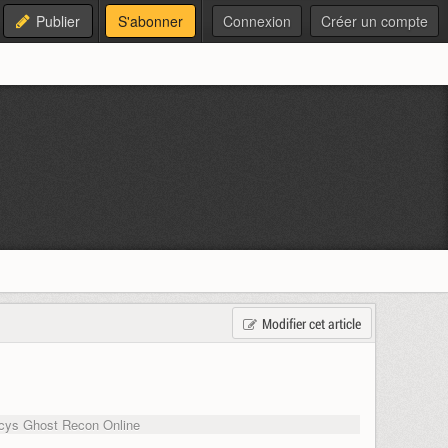
Publier
S'abonner
Connexion
Créer un compte
Modifier cet article
cys Ghost Recon Online