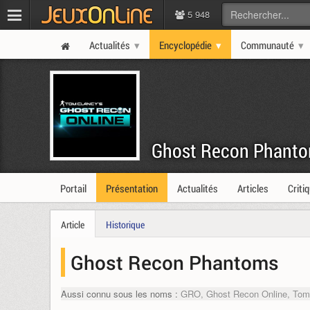
5 948
Actualités
Encyclopédie
Communauté
Ghost Recon Phant
Portail
Présentation
Actualités
Articles
Criti
Article
Historique
Ghost Recon Phantoms
Aussi connu sous les noms :
GRO, Ghost Recon Online, Tom 