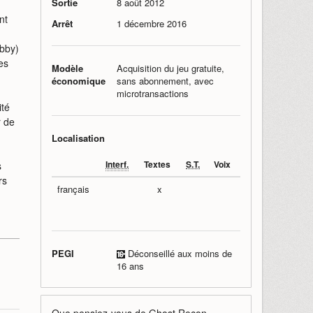
Sortie
8 août 2012
nt
Arrêt
1 décembre 2016
bby)
es
Modèle
Acquisition du jeu gratuite,
économique
sans abonnement, avec
microtransactions
ité
r de
Localisation
Interf.
Textes
S.T.
Voix
s
rs
français
x
PEGI
Déconseillé aux moins de
16 ans