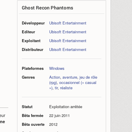
Ghost Recon Phantoms
Développeur
Ubisoft Entertainment
Editeur
Ubisoft Entertainment
Exploitant
Ubisoft Entertainment
Distributeur
Ubisoft Entertainment
Plateformes
Windows
Genres
Action
,
aventure
,
jeu de rôle
(rpg)
,
occasionnel (« casual
»)
,
tir
,
réaliste
Statut
Exploitation arrêtée
eur
Bêta fermée
22 juin 2011
ine
Bêta ouverte
2012