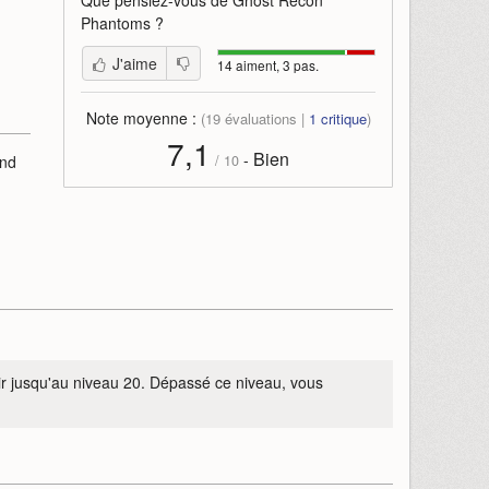
Que pensiez-vous de
Ghost Recon
Phantoms
?
J'aime
14 aiment, 3 pas.
Note moyenne :
(
19
évaluations |
1
critique
)
7,1
Bien
-
ond
/
10
tir jusqu'au niveau 20. Dépassé ce niveau, vous