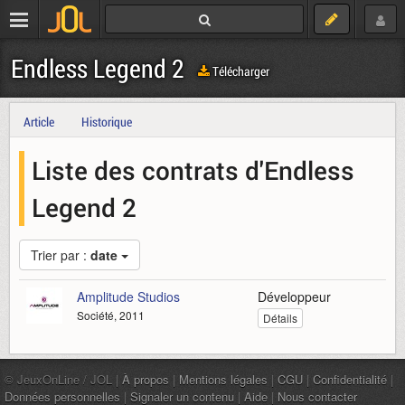
Endless Legend 2
Télécharger
Article
Historique
Liste des contrats d'Endless
Legend 2
Trier par :
date
Amplitude Studios
Développeur
Société, 2011
Détails
© JeuxOnLine / JOL |
À propos
|
Mentions légales
|
CGU
|
Confidentialité
|
Données personnelles
|
Signaler un contenu
|
Aide
|
Nous contacter