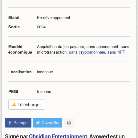
Statut
En développement
Sortie
2024
Modèle
Acquisition du jeu payante, sans abonnement, sans
économique
microtransaction,
sans cryptomonnaie
,
sans NFT
Localisation
inconnue
PEGI
Inconnu
Télécharger
Partager
Gazouiller
Signé par
Obsidian Entertainment
,
Avowed
est un