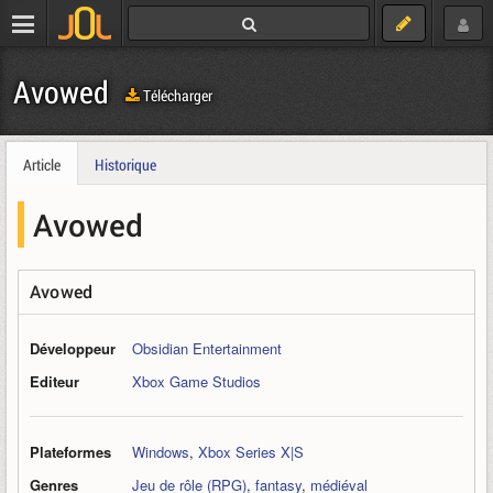
Avowed
Télécharger
Article
Historique
Avowed
Avowed
Développeur
Obsidian Entertainment
Editeur
Xbox Game Studios
Plateformes
Windows
,
Xbox Series X|S
Genres
Jeu de rôle (RPG)
,
fantasy
,
médiéval