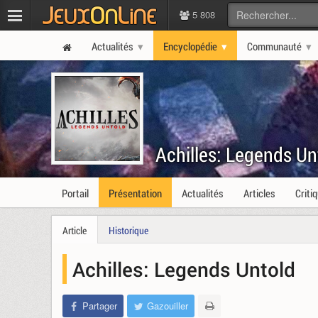
5 808
Actualités
Encyclopédie
Communauté
Achilles: Legends U
Portail
Présentation
Actualités
Articles
Criti
Article
Historique
Achilles: Legends Untold
Partager
Gazouiller