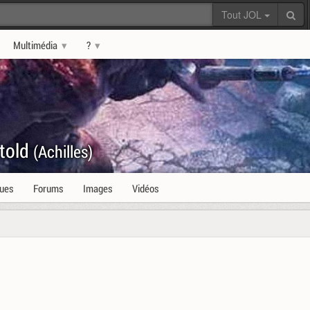
Tout JOL
Multimédia
?
ntold
(Achilles)
ques
Forums
Images
Vidéos