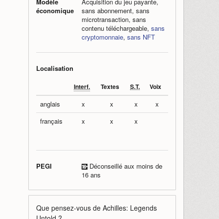
Modèle
Acquisition du jeu payante,
économique
sans abonnement, sans
microtransaction, sans
contenu téléchargeable,
sans
cryptomonnaie
,
sans NFT
Localisation
Interf.
Textes
S.T.
Voix
anglais
x
x
x
x
français
x
x
x
PEGI
Déconseillé aux moins de
16 ans
Que pensez-vous de
Achilles: Legends
Untold
?