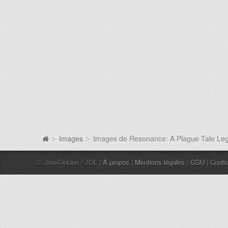
Images
Images de Resonance: A Plague Tale Le
>
>
© JeuxOnLine / JOL |
À propos
|
Mentions légales
|
CGU
|
Confid