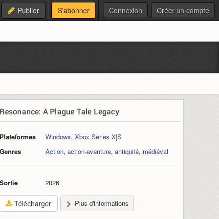
Publier
S'abonner
Connexion
Créer un compte
Resonance: A Plague Tale Legacy
Plateformes
Windows
,
Xbox Series X|S
Genres
Action
,
action-aventure
,
antiquité
,
médiéval
Sortie
2026
Télécharger
Plus d'informations