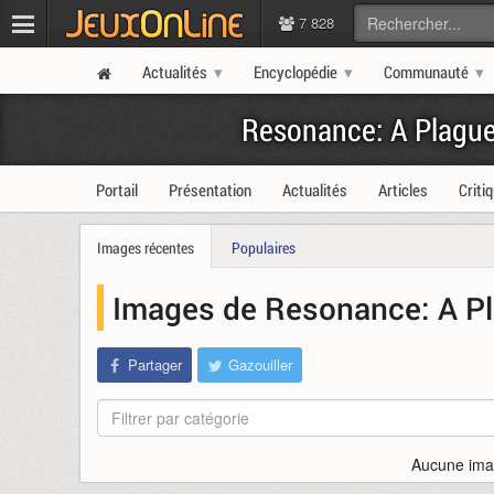
7 828
Actualités
Encyclopédie
Communauté
Resonance: A Plague
Portail
Présentation
Actualités
Articles
Criti
Images récentes
Populaires
Images de Resonance: A Pl
Partager
Gazouiller
Filtrer par catégorie
Aucune imag