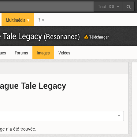
Tout JOL
Multimédia
?
 Tale Legacy
(Resonance)
Télécharger
ques
Forums
Images
Vidéos
ague Tale Legacy
e n'a été trouvée.