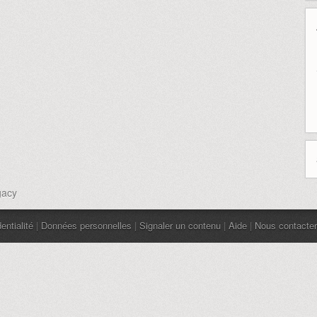
gacy
entialité
|
Données personnelles
|
Signaler un contenu
|
Aide
|
Nous contacter