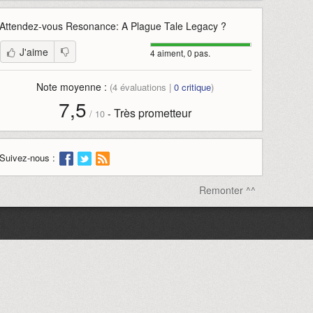
Attendez-vous
Resonance: A Plague Tale Legacy
?
J'aime
4 aiment, 0 pas.
Note moyenne :
(
4
évaluations |
0
critique
)
7,5
Très prometteur
-
/
10
Suivez-nous :
Remonter ^^