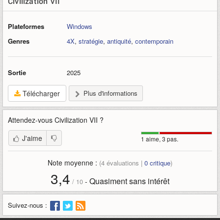
Civilization VII
Plateformes
Windows
Genres
4X
,
stratégie
,
antiquité
,
contemporain
Sortie
2025
Télécharger
Plus d'informations
Attendez-vous
Civilization VII
?
J'aime
1 aime, 3 pas.
Note moyenne :
(
4
évaluations |
0
critique
)
3,4
Quasiment sans intérêt
-
/
10
Suivez-nous :