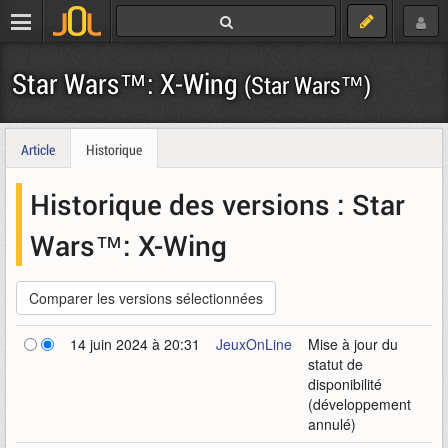
Star Wars™: X-Wing
(Star Wars™)
Article
Historique
Historique des versions :
Star
Wars™: X-Wing
14 juin 2024 à 20:31
JeuxOnLine
Mise à jour du
statut de
disponibilité
(développement
annulé)