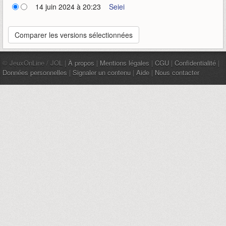
14 juin 2024 à 20:23
Seiei
© JeuxOnLine / JOL |
À propos
|
Mentions légales
|
CGU
|
Confidentialité
|
Données personnelles
|
Signaler un contenu
|
Aide
|
Nous contacter