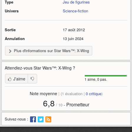
Type
Jeu de figurines
Univers
Science-fiction
Sortie
17 août 2012
Annulation
13 juin 2024
Plus d'informations sur Star Wars™: X-Wing
Attendiez-vous
Star Wars™: X-Wing
?
J'aime
1 aime, 0 pas.
Note moyenne :
(
1
évaluation |
0
critique
)
6,8
Prometteur
-
/
10
Suivez-nous :