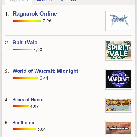
1.
Ragnarok Online
7,26
2.
SpiritVale
4,90
3.
World of Warcraft: Midnight
6,44
4.
Scars of Honor
4,07
5.
Soulbound
5,84