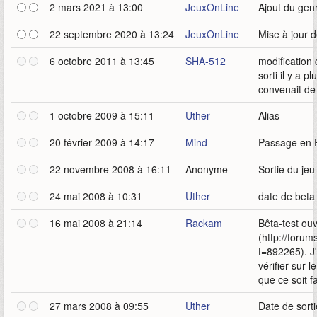
2 mars 2021 à 13:00
JeuxOnLine
Ajout du ge
22 septembre 2020 à 13:24
JeuxOnLine
Mise à jour 
6 octobre 2011 à 13:45
SHA-512
modification 
sorti il y a 
convenait de
1 octobre 2009 à 15:11
Uther
Alias
20 février 2009 à 14:17
Mind
Passage en 
22 novembre 2008 à 16:11
Anonyme
Sortie du je
24 mai 2008 à 10:31
Uther
date de beta
16 mai 2008 à 21:14
Rackam
Bêta-test ouv
(http://foru
t=892265). J
vérifier sur l
que ce soit fa
27 mars 2008 à 09:55
Uther
Date de sorti