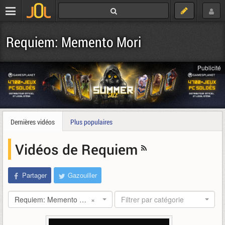
Requiem: Memento Mori
Publicité
Dernières vidéos
Plus populaires
Vidéos de Requiem
Partager
Gazouiller
Requiem: Memento Mori
×
Filtrer par catégorie