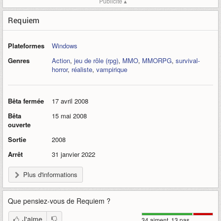
Publicité ▴
Requiem
Plateformes
Windows
Genres
Action
,
jeu de rôle (rpg)
,
MMO
,
MMORPG
,
survival-
horror
,
réaliste
,
vampirique
Bêta fermée
17 avril 2008
Bêta
15 mai 2008
ouverte
Sortie
2008
Arrêt
31 janvier 2022
Plus d'informations
Que pensiez-vous de
Requiem
?
J'aime
34 aiment, 13 pas.