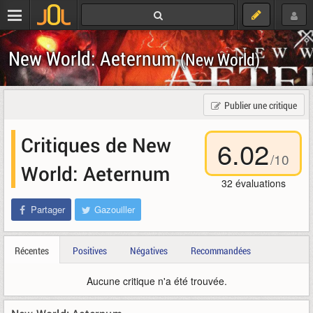
New World: Aeternum
(New World)
Publier une critique
Critiques de New
6.02
/
10
World: Aeternum
32
évaluations
Partager
Gazouiller
Récentes
Positives
Négatives
Recommandées
Aucune critique n'a été trouvée.