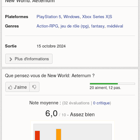
New World: Aeternum
Plateformes
PlayStation 5
,
Windows
,
Xbox Series X|S
Genres
Action-RPG
,
jeu de rôle (rpg)
,
fantasy
,
médiéval
Sortie
15 octobre 2024
Plus d'informations
Que pensez-vous de
New World: Aeternum
?
J'aime
20 aiment, 12 pas.
Note moyenne :
(
32
évaluations |
0
critique
)
6,0
Assez bien
-
/
10