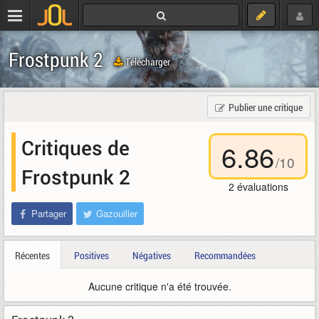
Frostpunk 2
Télécharger
Publier une critique
Critiques de
6.86
/
10
Frostpunk 2
2
évaluations
Partager
Gazouiller
Récentes
Positives
Négatives
Recommandées
Aucune critique n'a été trouvée.