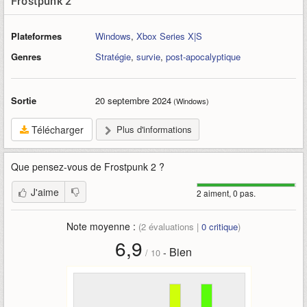
Frostpunk 2
Plateformes
Windows
,
Xbox Series X|S
Genres
Stratégie
,
survie
,
post-apocalyptique
Sortie
20 septembre 2024
(Windows)
Télécharger
Plus d'informations
Que pensez-vous de
Frostpunk 2
?
J'aime
2 aiment, 0 pas.
Note moyenne :
(
2
évaluations |
0
critique
)
6,9
Bien
-
/
10