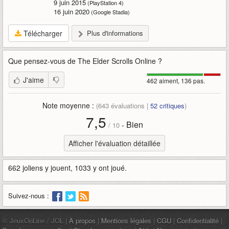
9 juin 2015
(PlayStation 4)
16 juin 2020
(Google Stadia)
Télécharger
Plus d'informations
Que pensez-vous de
The Elder Scrolls Online
?
J'aime
462 aiment, 136 pas.
Note moyenne :
(
643
évaluations |
52
critiques
)
7,5
Bien
-
/
10
Afficher l'évaluation détaillée
662 joliens y jouent, 1033 y ont joué.
Suivez-nous :
© JeuxOnLine / JOL |
À propos
|
Mentions légales
|
CGU
|
Confidentialité
|