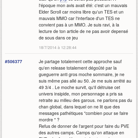
l'époque mon avis avait été: c'est un mauvais
Elder Scroll car moins libre qu'un TES et un
mauvais MMO car l'interface d'un TES ne
convient pas à un MMO. Je suis ravi, à la
lecture de ton article de ne pas avoir depensé
de sous dans ce jeu
18/7/2014 à 12:28:44
#506377
Je partage totalement cette approche sauf
qu'en release totalement dégoûté par la
gueguerre anti gros moche sommaire, je ne
suis même pas allé au 50. Je me suis arrêté au
49 3/4 . Le moche survit, qu'il détruise cet
univers insipide, mon personnage a pris sa
retraite au milieu des garous. ne parlons pas du
chan global, dans lequel on ne lit que des
messages pathétiques "combien pour se faire
mordre " ?
Refus de donner de l'argent pour faire du PVE
des autres camps. Camps qu'on attaque en