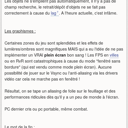
Les objets ne s'empilent pas automatiquement, il n'y a pas de
champ recherche, le retrait/dépôt d'objets ne se fait pas
correctement à cause du
lag
. A l'heure actuelle, c'est infâme.
Les graphismes :
Certaines zones du jeu sont splendides et les effets de
lumières/ombres sont magnifiques MAIS qui a eu l'idée de ne pas
implémenter un VRAI
plein écran
bon sang ! Les FPS en
villes
ou en RvR sont catastrophiques à cause du mode "fenêtré sans
bordure" (qui est vendu comme mode plein écran). Aucune
possibilité de jouer sur le Vsync ou l'anti-aliasing via les drivers
vidéo car cela ne marche pas en fenêtré !
Résultat, on se tape un aliasing de folie sur le feuillage et des
performances ridicules dès qu'il y a un peu de monde à l'écran.
PC dernier cris ou pc portable, même combat.
Le mot de la fin :