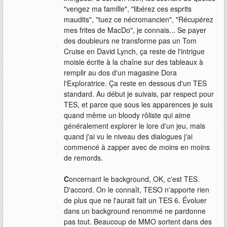
"vengez ma famille", "libérez ces esprits
maudits", "tuez ce nécromancien", "Récupérez
mes frites de MacDo", je connais... Se payer
des doubleurs ne transforme pas un Tom
Cruise en David Lynch, ça reste de l'intrigue
moisie écrite à la chaîne sur des tableaux à
remplir au dos d'un magasine Dora
l'Exploratrice. Ça reste en dessous d'un TES
standard. Au début je suivais, par respect pour
TES, et parce que sous les apparences je suis
quand même un bloody rôliste qui aime
généralement explorer le lore d'un jeu, mais
quand j'ai vu le niveau des dialogues j'ai
commencé à zapper avec de moins en moins
de remords.
C
oncernant le background, OK, c'est TES.
D'accord. On le connaît, TESO n'apporte rien
de plus que ne l'aurait fait un TES 6. Évoluer
dans un background renommé ne pardonne
pas tout. Beaucoup de MMO sortent dans des