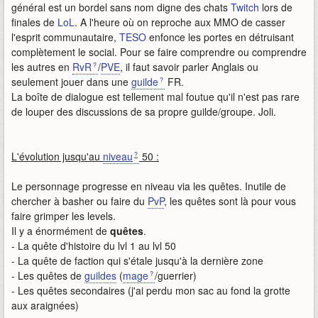
général est un bordel sans nom digne des chats
Twitch
lors de
finales de
LoL
. A l'heure où on reproche aux MMO de casser
l'esprit communautaire,
TESO
enfonce les portes en détruisant
complètement le social. Pour se faire comprendre ou comprendre
les autres en
RvR
/
PVE
, il faut savoir parler Anglais ou
seulement jouer dans une
guilde
FR.
La boîte de dialogue est tellement mal foutue qu'il n'est pas rare
de louper des discussions de sa propre guilde/groupe. Joli.
L'évolution jusqu'au
niveau
50 :
Le personnage progresse en niveau via les quêtes. Inutile de
chercher à basher ou faire du
PvP
, les quêtes sont là pour vous
faire grimper les levels.
Il y a énormément de
quêtes
.
- La quête d'histoire du lvl 1 au lvl 50
- La quête de faction qui s'étale jusqu'à la dernière zone
- Les quêtes de
guildes
(
mage
/guerrier)
- Les quêtes secondaires (j'ai perdu mon sac au fond la grotte
aux araignées)