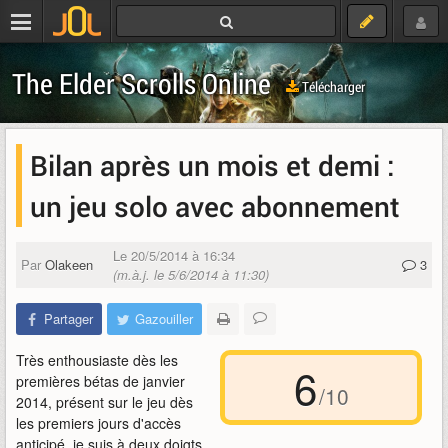
The Elder Scrolls Online
Télécharger
Bilan après un mois et demi :
un jeu solo avec abonnement
Le 20/5/2014 à 16:34
Par
Olakeen
3
(m.à.j. le 5/6/2014 à 11:30)
Partager
Gazouiller
Très enthousiaste dès les
6
premières bétas de janvier
/10
2014, présent sur le jeu dès
les premiers jours d'accès
anticipé, je suis à deux doigts