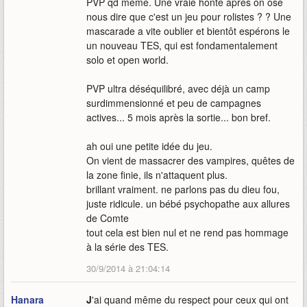
PVP qd même. Une vraie honte après on ose
nous dire que c'est un jeu pour rolistes ? ? Une
mascarade a vite oublier et bientôt espérons le
un nouveau TES, qui est fondamentalement
solo et open world.
PVP ultra déséquilibré, avec déjà un camp
surdimmensionné et peu de campagnes
actives... 5 mois après la sortie... bon bref.
ah oui une petite idée du jeu.
On vient de massacrer des vampires, quêtes de
la zone finie, ils n'attaquent plus.
brillant vraiment. ne parlons pas du dieu fou,
juste ridicule. un bébé psychopathe aux allures
de Comte
tout cela est bien nul et ne rend pas hommage
à la série des TES.
30/9/2014 à 21:04:14
Hanara
J
'ai quand même du respect pour ceux qui ont