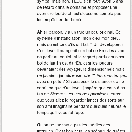
sympa, mais non, TESO s'en fout. Avoir 5 ans
de retard dans le domaine et proposer une
aventure lourde et fastidieuse ne semble pas
les empêcher de dormir.
A
h si, pardon, y a un truc un peu original. Ce
système d'instanciation, mon dieu mon dieu,
mais qu'est-ce qu'ils ont fait ? Un développeur
s'est levé, il mangeait son bol de Frosties avant
de partir au boulot, et le regard perdu dans son
bol de lait il s'est dit "Eh, et si les joueurs
devenaient des voyageurs dimensionnels mais
ne jouaient jamais ensemble ?" Vous voulez pex
avec un pote ? Si vous osez le distancer de ne
serait-ce que d'un level, j'espère que vous êtes
fan de
Sliders : Les mondes parallèles
, parce
que vous allez le regarder lancer des sorts sur
son ami imaginaire pendant quelques heures le
temps qu'il vous rattrape.
Q
u'on ne me vante pas les mérites des
intrigues. C'est bon hein, les scénarii de quêtes