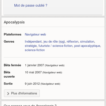
Mot de passe oublié ?
Apocalypsis
Plateformes
Navigateur web
Genres
Indépendant
,
jeu de rôle (rpg)
,
réflexion
,
simulation
,
stratégie
,
futuriste / science-fiction
,
post-apocalyptique
,
science-fiction
Bêta fermée
1 janvier 2007
(Navigateur web)
Bêta
10 mai 2007
(Navigateur web)
ouverte
Sortie
9 juin 2012
(Navigateur web)
Plus d'informations
Que pensez-vous de
Apocalypsis
?