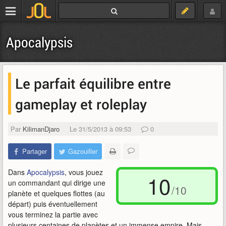
Apocalypsis
Le parfait équilibre entre
gameplay et roleplay
Par
KilimanDjaro
Le 31/5/2013 à 09:53
0
Partager
Gazouiller
Dans
Apocalypsis
, vous jouez
10
un commandant qui dirige une
/10
planète et quelques flottes (au
départ) puis éventuellement
vous terminez la partie avec
plusieurs centaines de planètes et un immense empire. Mais