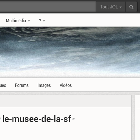
Tout JOL
Multimédia
?
ques
Forums
Images
Vidéos
le-musee-de-la-sf