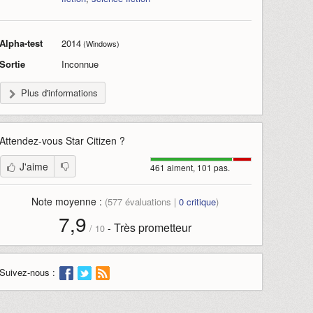
Alpha-test
2014
(Windows)
Sortie
Inconnue
Plus d'informations
Attendez-vous
Star Citizen
?
J'aime
461 aiment, 101 pas.
Note moyenne :
(
577
évaluations |
0
critique
)
7,9
Très prometteur
-
/
10
Suivez-nous :