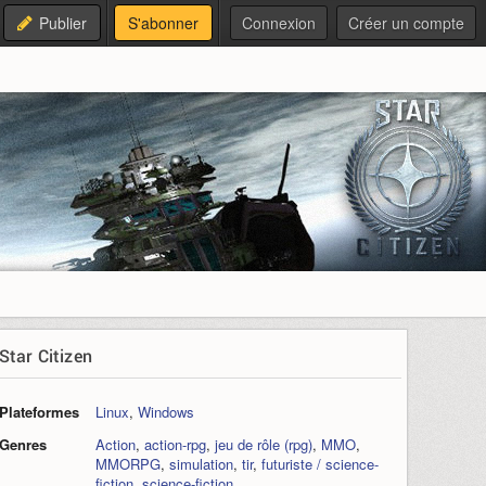
Publier
S'abonner
Connexion
Créer un compte
Star Citizen
Plateformes
Linux
,
Windows
Genres
Action
,
action-rpg
,
jeu de rôle (rpg)
,
MMO
,
MMORPG
,
simulation
,
tir
,
futuriste / science-
fiction
,
science-fiction