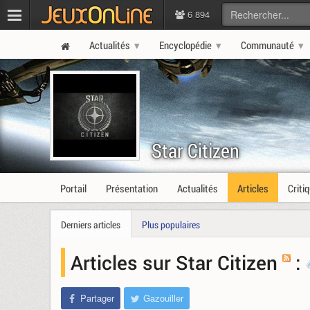
6 894
Actualités
Encyclopédie
Communauté
Star Citizen
Portail
Présentation
Actualités
Articles
Criti
Derniers articles
Plus populaires
Articles sur Star Citizen
:
Partager
Gazouiller