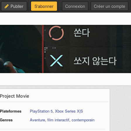
Publier
S'abonner
Connexion
Créer un compte
Project Movie
Plateformes
PlayStation 5
,
Xbox Series X|S
Genres
Aventure
,
film interactif
,
contemporain