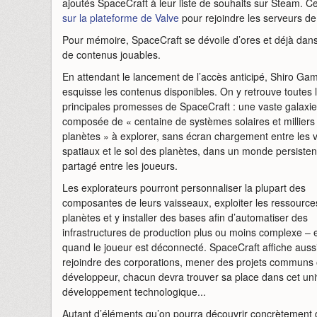
ajoutés SpaceCraft à leur liste de souhaits sur Steam. 
sur la plateforme de Valve
pour rejoindre les serveurs de
Pour mémoire, SpaceCraft se dévoile d’ores et déjà dans
de contenus jouables.
En attendant le lancement de l’accès anticipé, Shiro Ga
esquisse les contenus disponibles. On y retrouve toutes 
principales promesses de SpaceCraft : une vaste galaxie
composée de « centaine de systèmes solaires et milliers
planètes » à explorer, sans écran chargement entre les
spatiaux et le sol des planètes, dans un monde persisten
partagé entre les joueurs.
Les explorateurs pourront personnaliser la plupart des
composantes de leurs vaisseaux, exploiter les ressource
planètes et y installer des bases afin d’automatiser des
infrastructures de production plus ou moins complexe – e
quand le joueur est déconnecté. SpaceCraft affiche aussi
rejoindre des corporations, mener des projets communs o
développeur, chacun devra trouver sa place dans cet univ
développement technologique...
Autant d’éléments qu’on pourra découvrir concrètement da