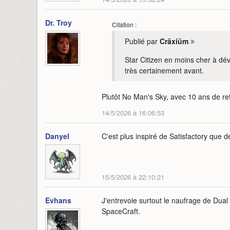
Dr. Troy
Citation :
Publié par
Cräxiüm
Star Citizen en moins cher à dév
très certainement avant.
Plutôt No Man's Sky, avec 10 ans de re
14/5/2026 à 16:06:53
Danyel
C'est plus inspiré de Satisfactory que 
15/5/2026 à 22:10:21
Evhans
J'entrevoie surtout le naufrage de Dual
SpaceCraft.