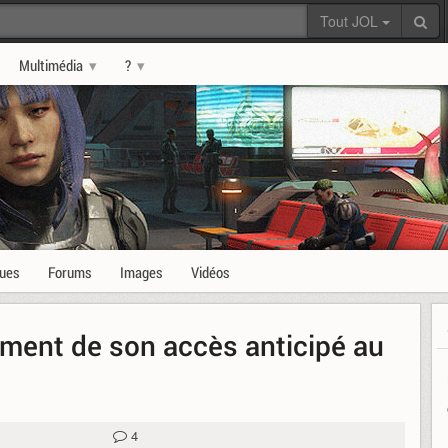
Tout JOL
Multimédia
?
ques
Forums
Images
Vidéos
ement de son accès anticipé au
4