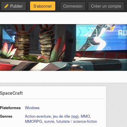
Publier
S'abonner
Connexion
Créer un compte
SpaceCraft
Plateformes
Windows
Genres
Action-aventure
,
jeu de rôle (rpg)
,
MMO
,
MMORPG
,
survie
,
futuriste / science-fiction