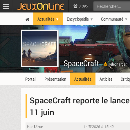
8 395
Actualités
Encyclopédie
Communauté
SpaceCraft
Télécharger
Portail
Présentation
Actualités
Articles
Criti
SpaceCraft reporte le lanc
11 juin
Par
Uther
14/5/2026 à 15:42