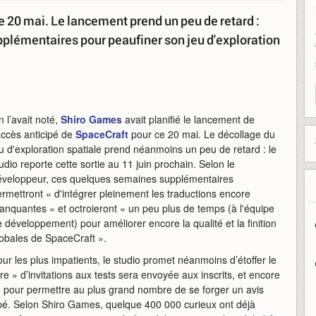
e 20 mai. Le lancement prend un peu de retard :
plémentaires pour peaufiner son jeu d'exploration
 l’avait noté,
Shiro Games
avait planifié le lancement de
accès anticipé de
SpaceCraft
pour ce 20 mai. Le décollage du
u d'exploration spatiale prend néanmoins un peu de retard : le
udio reporte cette sortie au 11 juin prochain. Selon le
éveloppeur, ces quelques semaines supplémentaires
rmettront « d'intégrer pleinement les traductions encore
nquantes » et octroieront « un peu plus de temps (à l'équipe
 développement) pour améliorer encore la qualité et la finition
lobales de SpaceCraft ».
ur les plus impatients, le studio promet néanmoins d’étoffer le
e » d’invitations aux tests sera envoyée aux inscrits, et encore
in pour permettre au plus grand nombre de se forger un avis
icipé. Selon Shiro Games, quelque 400 000 curieux ont déjà