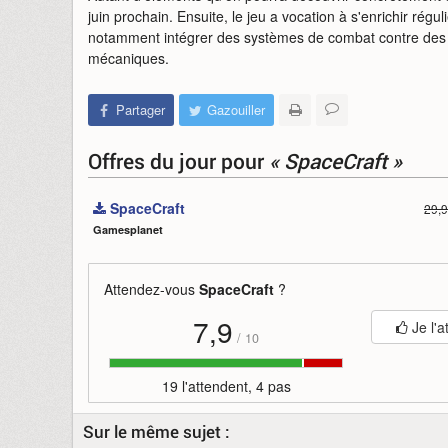
juin prochain. Ensuite, le jeu a vocation à s'enrichir ré
notamment intégrer des systèmes de combat contre des pi
mécaniques.
Partager
Gazouiller
Offres du jour
pour
« SpaceCraft »
SpaceCraft
29,9
Gamesplanet
Attendez-vous
SpaceCraft
?
7,9
Je l'a
/
10
19 l'attendent, 4 pas
Sur le même sujet :