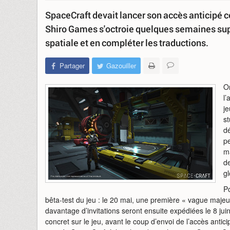
SpaceCraft devait lancer son accès anticipé c
Shiro Games s'octroie quelques semaines sup
spatiale et en compléter les traductions.
Partager
Gazouiller
On
l’
je
st
d
pe
ma
de
g
Po
bêta-test du jeu : le 20 mai, une première « vague majeur
davantage d’invitations seront ensuite expédiées le 8 ju
concret sur le jeu, avant le coup d’envoi de l’accès ant