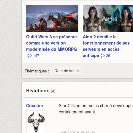
Guild Wars 3 se présente
Aion 2 détaille le
comme une version
fonctionnement de ses
modernisée du MMORPG
serveurs en accès
anticipé
147
26
Date de sortie
Thématiques :
Réactions
(4)
Cräxiüm
Star Citizen en moins cher à développer
certainement avant.
14/5/2026 à 15:58:24