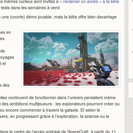
Ces mêmes curieux sont invités à
« réclamer un accès » à la bêta
 tests dans les semaines à venir.
 une (courte) démo jouable, mais la bêta offre bien davantage
mes en
les
 de
 voyages
t et
s des
lles continuent de fonctionner dans l’univers persistent même
 des ambitions multijoueurs : les explorateurs pourront créer ou
u encore commercer à travers la galaxie. Et selon le
ers, en progressant grâce à l’exploration, la science ou le
ns le cadre de l’accès anticipé de SpaceCraft, à partir du 11