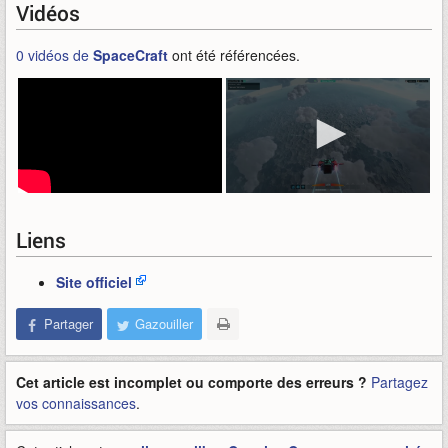
Vidéos
0 vidéos de
SpaceCraft
ont été référencées.
Liens
Site officiel
Partager
Gazouiller
Cet article est incomplet ou comporte des erreurs ?
Partagez
vos connaissances
.