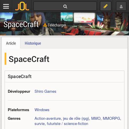
SpaceCraft
Télécharger
Article
Historique
SpaceCraft
SpaceCraft
Développeur
Shiro Games
Plateformes
Windows
Genres
Action-aventure
,
jeu de rôle (rpg)
,
MMO
,
MMORPG
,
survie
,
futuriste / science-fiction