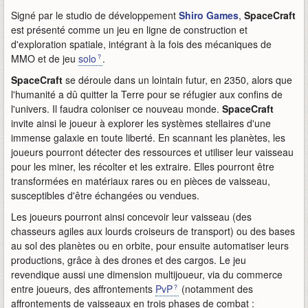
Signé par le studio de développement
Shiro Games
,
SpaceCraft
est présenté comme un jeu en ligne de construction et
d'exploration spatiale, intégrant à la fois des mécaniques de
MMO et de jeu
solo
.
SpaceCraft
se déroule dans un lointain futur, en 2350, alors que
l'humanité a dû quitter la Terre pour se réfugier aux confins de
l'univers. Il faudra coloniser ce nouveau monde.
SpaceCraft
invite ainsi le joueur à explorer les systèmes stellaires d'une
immense galaxie en toute liberté. En scannant les planètes, les
joueurs pourront détecter des ressources et utiliser leur vaisseau
pour les miner, les récolter et les extraire. Elles pourront être
transformées en matériaux rares ou en pièces de vaisseau,
susceptibles d'être échangées ou vendues.
Les joueurs pourront ainsi concevoir leur vaisseau (des
chasseurs agiles aux lourds croiseurs de transport) ou des bases
au sol des planètes ou en orbite, pour ensuite automatiser leurs
productions, grâce à des drones et des cargos. Le jeu
revendique aussi une dimension multijoueur, via du commerce
entre joueurs, des affrontements
PvP
(notamment des
affrontements de vaisseaux en trois phases de combat :