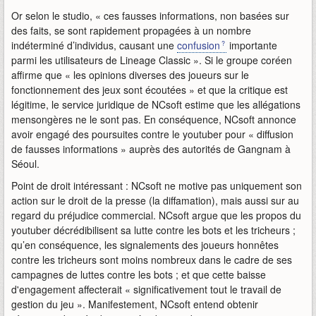
Or selon le studio, « ces fausses informations, non basées sur
des faits, se sont rapidement propagées à un nombre
indéterminé d’individus, causant une
confusion
importante
parmi les utilisateurs de Lineage Classic ». Si le groupe coréen
affirme que « les opinions diverses des joueurs sur le
fonctionnement des jeux sont écoutées » et que la critique est
légitime, le service juridique de NCsoft estime que les allégations
mensongères ne le sont pas. En conséquence, NCsoft annonce
avoir engagé des poursuites contre le youtuber pour « diffusion
de fausses informations » auprès des autorités de Gangnam à
Séoul.
Point de droit intéressant : NCsoft ne motive pas uniquement son
action sur le droit de la presse (la diffamation), mais aussi sur au
regard du préjudice commercial. NCsoft argue que les propos du
youtuber décrédibilisent sa lutte contre les bots et les tricheurs ;
qu’en conséquence, les signalements des joueurs honnêtes
contre les tricheurs sont moins nombreux dans le cadre de ses
campagnes de luttes contre les bots ; et que cette baisse
d'engagement affecterait « significativement tout le travail de
gestion du jeu ». Manifestement, NCsoft entend obtenir