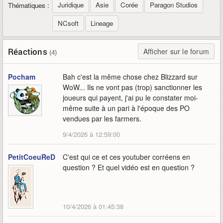
Juridique
Asie
Corée
Paragon Studios
Thématiques :
NCsoft
Lineage
Réactions
Afficher sur le forum
(4)
Pocham
Bah c'est la même chose chez Blizzard sur
WoW... Ils ne vont pas (trop) sanctionner les
joueurs qui payent, j'ai pu le constater moi-
même suite à un pari à l'époque des PO
vendues par les farmers.
9/4/2026 à 12:59:00
PetitCoeuReD
C'est qui ce et ces youtuber corréens en
question ? Et quel vidéo est en question ?
10/4/2026 à 01:45:38