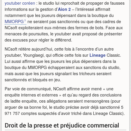
youtuber coréen
: le studio lui reprochait de propager de fausses
informations sur la gestion d’
Aion 2
– l’intéressé affirmait
notamment que les joueurs dépensant dans la boutique du
MMORPG
ne seraient pas sanctionnés ou que des cadres de
NCsoft exploiteraient eux-mêmes des fermes de bots. Face aux
menaces de poursuites, le youtuber avait proposé de présenter
des excuses pour régler le différend.
NCsoft réitère aujourd’hui, cette fois à l’encontre d’un autre
youtuber, Younglaegi, qui officie cette fois sur
Lineage
Classic.
Lui aussi affirme que les joueurs les plus dépensiers dans la
boutique du MMORPG échapperaient aux sanctions du studio,
mais aussi que les joueurs signalant les tricheurs seraient
sanctionnés et bloqués en jeu.
Par voie de communiqué, NCsoft affirme avoir mené « une
enquête internes et externes » et qu’au regard des conclusions
de ladite enquête, ces allégations seraient mensongères (pour
arguer de sa bonne foi, le studio précise avoir déjà sanctionné 5
971 757 comptes suspectés d’avoir triché dans Lineage Classic).
Droit de la presse et préjudice commercial