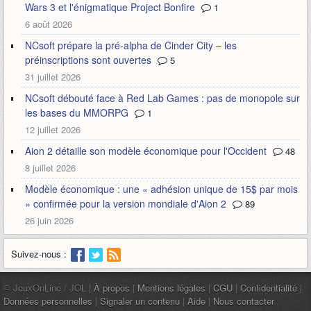
Wars 3 et l'énigmatique Project Bonfire
1
6 août 2026
NCsoft prépare la pré-alpha de Cinder City – les
préinscriptions sont ouvertes
5
31 juillet 2026
NCsoft débouté face à Red Lab Games : pas de monopole sur
les bases du MMORPG
1
12 juillet 2026
Aion 2 détaille son modèle économique pour l'Occident
48
8 juillet 2026
Modèle économique : une « adhésion unique de 15$ par mois
» confirmée pour la version mondiale d'Aion 2
89
26 juin 2026
Suivez-nous :
© JeuxOnLine / JOL |
À propos
|
Mentions légales
|
CGU
|
Confidentialité
|
Données personnelles
|
Signaler un contenu
|
Aide
|
Nous contacter