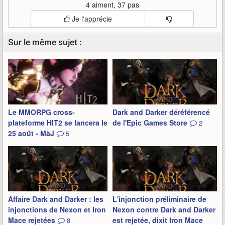
4 aiment, 37 pas
Je l'apprécie
Sur le même sujet :
Le MMORPG cross-
Dark and Darker déréférencé
plateforme HIT2 se lancera le
de l'Epic Games Store
2
25 août - MàJ
5
Affaire Dark and Darker : les
L'injonction préliminaire de
injonctions de Nexon et Iron
Nexon contre Dark and Darker
Mace rejetées
est rejetée, dixit Iron Mace
8