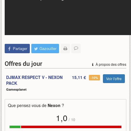
Partager
Gazouiller
Offres du jour
À propos des offres
DJMAX RESPECT V - NEXON
15,11 €
-10%
Voir l'offre
PACK
Gamesplanet
Que pensez-vous de
Nexon
?
1,0
/
10