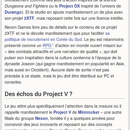
Dungeons and Fighters
ou le
Project DX
inspiré de l’univers de
Durango
). Et le studio en ajoute manifestement un de plus avec
son projet
2XTF
, mais reposant cette fois sur une licence inédite.
Nexon Games livre peu de détails sur le contenu de ce projet
2XTF et ne le dévoile manifestement que pour faciliter
sa
politique de recrutement en Corée du Sud
. Le jeu est néanmoins
présenté comme un
RPG
d’action en monde ouvert misant sur
« des combats attractifs et une narration de qualité », qui doit
puiser son inspiration dans la culture coréenne à l’époque de la
dynastie Joseon (qui gagne manifestement en popularité en Asie,
mais aussi en Occident). Aucune date de sortie n'est pas
précisée à ce stade, mais le jeu doit être distribué sur PC et
consoles.
Des échos du Project V ?
Le jeu attire plus spécifiquement l’attention dans la mesure où il
rappelle manifestement le
Project V
de
Mintrocket
– une autre
filiale du groupe
Nexon
, fondée il y a quelques années pour
concevoir des jeux innovants et reposant sur des concepts