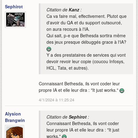
Sephirot
Citation de
Kanz
:
Ca va faire mal, effectivement. Plutot que
d'avoir du QA et du support outsourcé,
on aura recours à l'IA.
Qui sait, p-e que Bethesda sortira même
des jeux presque débuggés grace à l'IA?
Y a des prestataires de services qui vont
devoir revoir leur copie (coucou Infosys,
HCL, Tata, et autres).
Connaissant Bethesda, ils vont coder leur
propre IA et elle leur dira : "It just works."
4/1/2024 à 11:25:24
Alysion
Citation de
Sephirot
:
Brangwin
Connaissant Bethesda, ils vont coder
leur propre IA et elle leur dira : "It just
works."