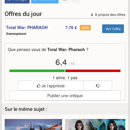
Offres du jour
À propos des offres
Total War: PHARAOH
7,76 €
-81%
Voir l'offre
Gamesplanet
Que pensez-vous de
Total War: Pharaoh
?
6,4
/
10
1 aime, 1 pas
Je l'apprécie
Publier une critique
Sur le même sujet :