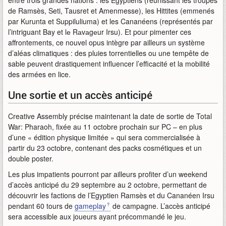
entre trois grandes nations : les Egyptiens (réunissant les troupes
de Ramsès, Seti, Tausret et Amenmesse), les Hittites (emmenés
par Kurunta et Suppiluliuma) et les Cananéens (représentés par
l’intriguant Bay et lе Rаvаgеur Irsu). Et pour pimenter ces
affrontements, ce nouvel opus intègre par ailleurs un système
d’aléas climatiques : des pluies torrentielles ou une tempête de
sable peuvent drastiquement influencer l’efficacité et la mobilité
des armées en lice.
Une sortie et un accès anticipé
Creative Assembly précise maintenant la date de sortie de Total
War: Pharaoh, fixée au 11 octobre prochain sur PC – en plus
d’une « édition physique limitée » qui sera commercialisée à
partir du 23 octobre, contenant des packs cosmétiques et un
double poster.
Les plus impatients pourront par ailleurs profiter d’un weekend
d’accès anticipé du 29 septembre au 2 octobre, permettant de
découvrir les factions de l’Egyptien Ramsès et du Cananéen Irsu
pendant 60 tours de
gameplay
de campagne. L’accès anticipé
sera accessible aux joueurs ayant précommandé le jeu.