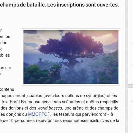
t champs de bataille. Les inscriptions sont ouvertes.
r,
on tour
oupe
ée
obiles
es sur
e
 contenu
nnages seront jouables (avec leurs options de synergies) et les
t à la Forêt Brumeuse avec leurs scénarios et quêtes respectifs.
e des donjons et des
world bosses
, une arène et des champs de
 les donjons du
MMORPG
, les testeurs qui parviendront « à
e de 10 personnes recevront des récompenses exclusives de la