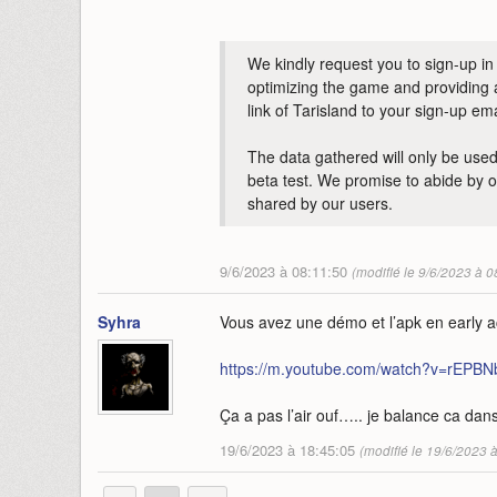
We kindly request you to sign-up in o
optimizing the game and providing 
link of Tarisland to your sign-up e
The data gathered will only be use
beta test. We promise to abide by o
shared by our users.
9/6/2023 à 08:11:50
(modifié le 9/6/2023 à 0
Syhra
Vous avez une démo et l’apk en early 
https://m.youtube.com/watch?v=rEPB
Ça a pas l’air ouf….. je balance ca dans
19/6/2023 à 18:45:05
(modifié le 19/6/2023 