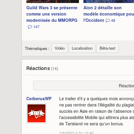
Guild Wars 3 se présente
Aion 2 détaille son
comme une version
modèle économique pou
modernisée du MMORPG
l'Occident
48
147
Vidéo
Localisation
Bêta-test
Thématiques :
Réactions
(14)
Réactio
CerberusWP
Le trailer d'il y a quelques mois annonç
ne pas rentrer dans l'illégalité du plagi
succès en Asie en raison de l'absence
l'accessibilité Mobile qui attirera plus 
de Tarisland ne sera qu'un bonus.
7/6/2023 à 01:12:40