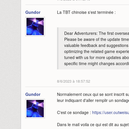
Gundor
La TBT chinoise s'est terminée :
Dear Adventurers: The first overse
Please be aware of the update time
valuable feedback and suggestions du
optimizing the related game experie
tuned with us for more updates ab
specific time might changes accordi
8/6/2023 à 18:57:52
Gundor
Normalement ceux qui se sont inscrit sur 
leur indiquant d'aller remplir un sondag
C'est ce sondage :
https://user.outwei
Dans le mail voila ce qui est dit au suj