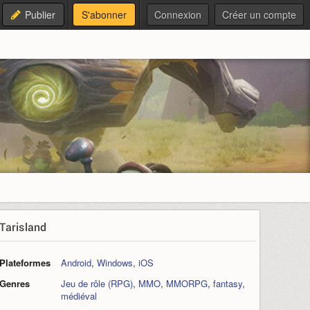
Publier
S'abonner
Connexion
Créer un compte
Tarisland
Plateformes
Android
,
Windows
,
iOS
Genres
Jeu de rôle (RPG)
,
MMO
,
MMORPG
,
fantasy
,
médiéval