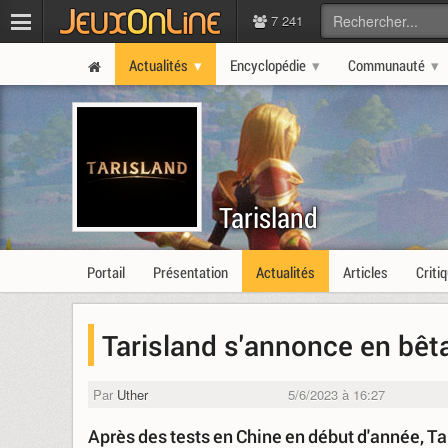
7 241
Actualités
Encyclopédie
Communauté
Tarisland
Portail
Présentation
Actualités
Articles
Criti
Tarisland s'annonce en bêta
Par
Uther
5/6/2023 à 16:27
Après des tests en Chine en début d'année, Tar