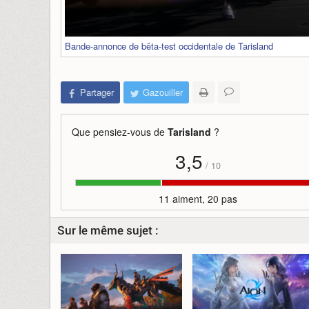
Bande-annonce de bêta-test occidentale de Tarisland
Partager
Gazouiller
Que pensiez-vous de
Tarisland
?
3,5
/
10
11 aiment, 20 pas
Sur le même sujet :