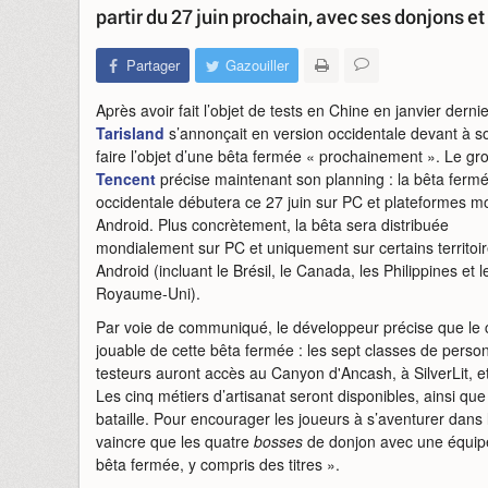
partir du 27 juin prochain, avec ses donjons e
Partager
Gazouiller
Après avoir fait l’objet de tests en Chine en janvier dernie
Tarisland
s’annonçait en version occidentale devant à s
faire l’objet d’une bêta fermée « prochainement ». Le gr
Tencent
précise maintenant son planning : la bêta ferm
occidentale débutera ce 27 juin sur PC et plateformes m
Android. Plus concrètement, la bêta sera distribuée
mondialement sur PC et uniquement sur certains territoir
Android (incluant le Brésil, le Canada, les Philippines et l
Royaume-Uni).
Par voie de communiqué, le développeur précise que le
jouable de cette bêta fermée : les sept classes de perso
testeurs auront accès au Canyon d'Ancash, à SilverLit, e
Les cinq métiers d’artisanat seront disponibles, ainsi qu
bataille. Pour encourager les joueurs à s’aventurer dans
vaincre que les quatre
bosses
de donjon avec une équip
bêta fermée, y compris des titres ».