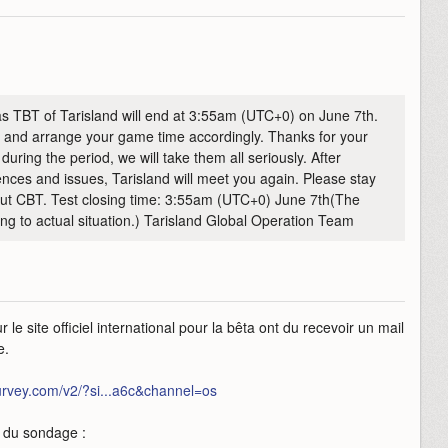
as TBT of Tarisland will end at 3:55am (UTC+0) on June 7th.
 and arrange your game time accordingly. Thanks for your
ring the period, we will take them all seriously. After
nces and issues, Tarisland will meet you again. Please stay
out CBT. Test closing time: 3:55am (UTC+0) June 7th(The
ng to actual situation.) Tarisland Global Operation Team
le site officiel international pour la bêta ont du recevoir un mail
e.
survey.com/v2/?si...a6c&channel=os
et du sondage :