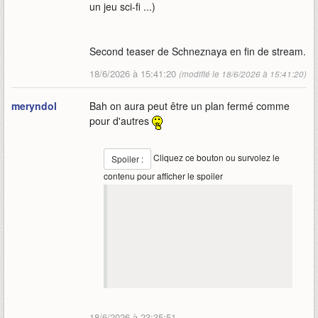
un jeu sci-fi ...)
Second teaser de Schneznaya en fin de stream.
18/6/2026 à 15:41:20
(modifié le 18/6/2026 à 15:41:20)
meryndol
Bah on aura peut être un plan fermé comme
pour d'autres
Cliquez ce bouton ou survolez le
Spoiler :
contenu pour afficher le spoiler
sinon dans le même genre la scène finale du
retour à sumeru m'a fait sortir du
déroulement, pourquoi
? C'est quoi ce
truc de flux numérique ...
Alors que la scène de l'Irminsul la première
fois m'a fait verser la larme
18/6/2026 à 23:35:51