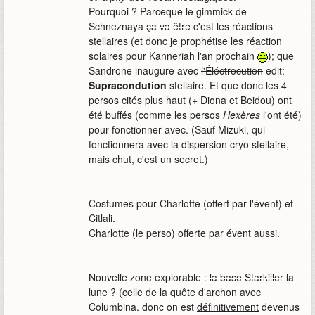
Pourquoi ? Parceque le gimmick de
Schneznaya
ça va être
c'est les réactions
stellaires (et donc je prophétise les réaction
solaires pour Kanneriah l'an prochain
); que
Sandrone inaugure avec
l'Éléctrocution
edit:
Supracondution
stellaire. Et que donc les 4
persos cités plus haut (+ Diona et Beidou) ont
été buffés (comme les persos
Hexères
l'ont été)
pour fonctionner avec. (Sauf Mizuki, qui
fonctionnera avec la dispersion cryo stellaire,
mais chut, c'est un secret.)
Costumes pour Charlotte (offert par l'évent) et
Citlali.
Charlotte (le perso) offerte par évent aussi.
Nouvelle zone explorable :
la base Starkiller
la
lune ? (celle de la quête d'archon avec
Columbina. donc on est
définitivement
devenus