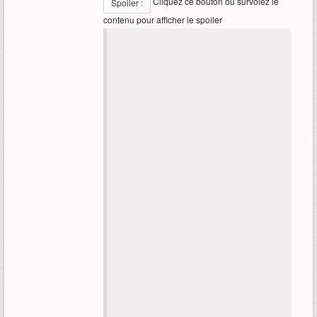
Cliquez ce bouton ou survolez le
Spoiler :
contenu pour afficher le spoiler
Vodyanista
: une cantatrice ? Déjà
mentionnée en jeu, peut-être
pendant la quête d'histoire de
Linnea. Vision hydro dans le
trailer. >99% de chances d'être
jouable.
Alyosha
: Entraperçu dans l'un
des teaser de Schneznaya. Soit
cryo, soit électro, d'après les
leaks. A une bonne tête de 4*.
Utilise un fusil et ... invoque des
loups (?) dans ce trailer.
Odette
: ??? Existe. Et ... possède
un dague. Vision cryo dans ce
trailer.
Valeriy
: Se transforme en ours (?)