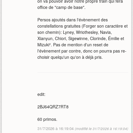
on va pouvoir avoir notre propre train qui fera
office de "camp de base".
Persos ajoutés dans l'évènement des
constellations gratuites (Forger son caractère et
son chemin): Lyney, Wriothesley, Navia,
Xianyun, Chiori, Sigewinne, Clorinde, Émilie et
Mizuki². Pas de mention d'un reset de
l'évènement par contre, donc on pourra pas re-
choisir quelqu'un qu'on à déjà pris.
edit:
2BJ64QRZ7RT8
60 primos.
31/7/2026 à 16:19:04
(modifié le 31/7/2026 à 16:19:04)