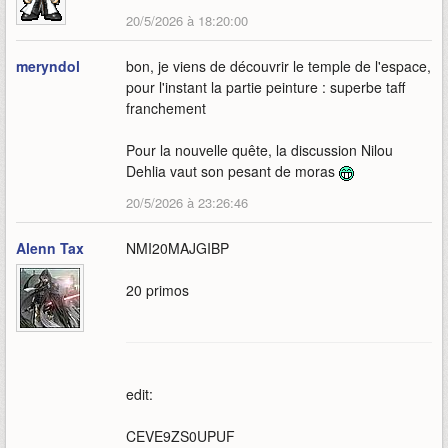
20/5/2026 à 18:20:00
meryndol
bon, je viens de découvrir le temple de l'espace,
pour l'instant la partie peinture : superbe taff
franchement
Pour la nouvelle quête, la discussion Nilou
Dehlia vaut son pesant de moras
20/5/2026 à 23:26:46
Alenn Tax
NMI20MAJGIBP
20 primos
edit:
CEVE9ZS0UPUF