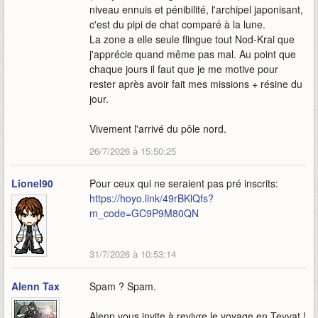
niveau ennuis et pénibilité, l'archipel japonisant,
c'est du pipi de chat comparé à la lune.
La zone a elle seule flingue tout Nod-Krai que
j'apprécie quand même pas mal. Au point que
chaque jours il faut que je me motive pour
rester après avoir fait mes missions + résine du
jour.
Vivement l'arrivé du pôle nord.
26/7/2026 à 15:50:25
Lionel90
Pour ceux qui ne seraient pas pré inscrits:
https://hoyo.link/49rBKlQfs?
m_code=GC9P9M80QN
31/7/2026 à 10:53:14
Alenn Tax
Spam ? Spam.
Alenn vous invite à revivre le voyage en Teyvat !