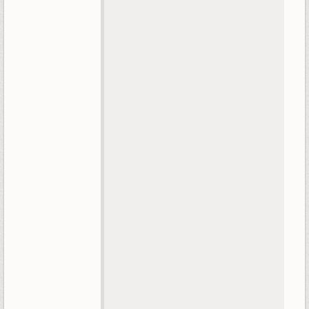
pour affronter les loups d'Alyosha,
et, dans les deux cas, je pense
pas que ce soit représentatif de
leur futur potentiel gamepay.
Pulcinella
: le coq, n° 5 des Fatuis
et le moins probablement jouable.
Sauf s'il nous fait une Mosquito.
(chapeau si vous avez la réf')
Tartaglia
: le jeune sire, n° 11 des
Fatuis.
Pantalone
: le fortuné, n° 9 des
Fatuis. Condamné après les
évènements de la dernière quête
d'archon. Jouable ? c'est mal parti.
Sandrone
: le pantin, (ex ?) n° 7
des Fatuis. Jouable la semaine
prochaine.