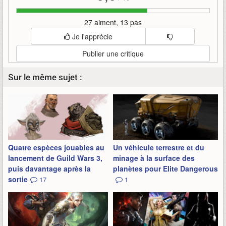
27 aiment, 13 pas
Je l'apprécie
Publier une critique
Sur le même sujet :
Quatre espèces jouables au
Un véhicule terrestre et du
lancement de Guild Wars 3,
minage à la surface des
puis davantage après la
planètes pour Elite Dangerous
sortie
17
1