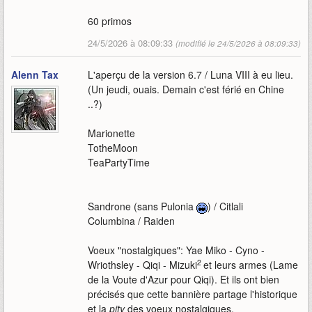
60 primos
24/5/2026 à 08:09:33
(modifié le 24/5/2026 à 08:09:33)
Alenn Tax
L'aperçu de la version 6.7 / Luna VIII à eu lieu.
(Un jeudi, ouais. Demain c'est férié en Chine
..?)
Marionette
TotheMoon
TeaPartyTime
Sandrone (sans Pulonia
) / Citlali
Columbina / Raiden
Voeux "nostalgiques": Yae Miko - Cyno -
2
Wriothsley - Qiqi - Mizuki
et leurs armes (Lame
de la Voute d'Azur pour Qiqi). Et ils ont bien
précisés que cette bannière partage l'historique
et la
pity
des voeux nostalgiques.