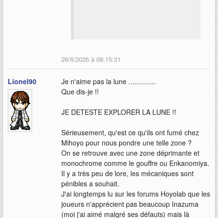
cryo. Semble utiliser un bâton,
donc probablement arme d'hast
en jeu; catalyseur sinon.
26/6/2026 à 08:15:31
Lionel90
Je n'aime pas la lune ..............
Que dis-je !!
JE DETESTE EXPLORER LA LUNE !!
Sérieusement, qu'est ce qu'ils ont fumé chez
Mihoyo pour nous pondre une telle zone ?
On se retrouve avec une zone déprimante et
monochrome comme le gouffre ou Enkanomiya.
Il y a très peu de lore, les mécaniques sont
pénibles a souhait.
J'ai longtemps lu sur les forums Hoyolab que les
joueurs n'apprécient pas beaucoup Inazuma
(moi j'ai aimé malgré ses défauts) mais là