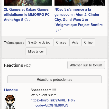
XL Games et Kakao Games
NCsoft s'annonce à la
officialisent le MMORPG PC
gamescom : Aion 2, Cinder
ArcheAge S
City, Guild Wars 3 et
7
l'énigmatique Project Bonfire
1
Système de jeu
Classe
Asie
Chine
Thématiques :
Mise à jour
Réactions
Afficher sur le forum
(420)
Réactions précédentes
Lionel90
Spaaaaaaam !!!!
Web event sucré
https://hoyo.link/2AK6DH46l?
m_code=GC9P9M80QN