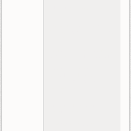
Arlecchino
: le valet, n° 4 des
Fatuis.
Vesna
: officier des Druzhna,
Vision anémo dans le trailer. Sens
bon le 4*.
Danica
: on ne vois pas de Vision,
mais j'espère qu'elle sera jouable.
Noy
: ??? Peut-être pyro, d'après
ses couleurs ? Le détail
intéressant pour moi c'est le ...
tatouage ? sur son cou, et ses
oreilles.
Mitya
: ??? Un chercheur ?
Couleur électro ?
Anastasya Feodorovna
Snezhnaya:
LA tsarine, l'archon