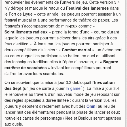
renouveler les événements de l’univers de jeu. Cette version 3.4
n’y déroge et marque le retour du
Festival des lanternes
dans
le Port de Liyue – cette année, les joueurs pourront assister à un
festival musical et à une performance de théâtre de papier. Les
festivités s’accompagneront de mini-jeux comme «
Scintillements radieux
» prend la forme d’une « course durant
laquelle les joueurs pourront s'élever dans les airs grâce à des
feux d'artifice ». À Inazuma, les joueurs pourront participer à
deux compétitions distinctes : «
Combat martial
», un événement
au cours duquel les participants se battent en duel en utilisant
des techniques traditionnelles à l'épée d'Inazuma, et «
Bagarre
extrême de scarabées
» invitant les compétiteurs pourront
s'affronter avec leurs scarabutos.
On se souvient que la mise à jour 3.3 débloquait l’
Invocation
des Sept
(un jeu de carte à jouer
in-game
). La mise à jour 3.4
le renouvelle au travers d’un nouveau mode de jeu reposant sur
des règles spéciales à durée limitée : durant la version 3.4, les
joueurs y débutent directement avec huit dés
Omni
au lieu de
lancer huit dés élémentaires pendant la phase de lancer et deux
nouvelles cartes de personnage (Klee et Beidou) seront ajoutées
aux duels.