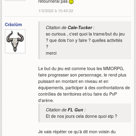
retournerai pas
1/3/2022 à 10:43:22
Cräxiüm
Citation de
Cale-Tucker
:
so curious , c'est quoi la trame/but du jeu
? que dois t'on y faire ? quelles activités
?
merci
Le but du jeu est comme tous les MMORPG,
faire progresser son personnage, le rend plus
puissant en montant en niveau et en
équipements, participer à des confrontations de
contrôles de territoires et/ou faire du PvP
d'arène.
Citation de
FL Gun
:
Et de nos jours cela donne quoi stp ?
Je vais répéter ce qu'à dit mon voisin du