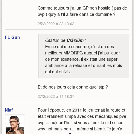
Comme toujours j'ai un GP non hostile ( pas de
pvp ) qu'y a t'il a faire dans ce domaine ?
25/2/2022 à 23:13:02
FL Gun
Citation de
Cräxiüm
:
En ce qui me concerne, c'est un des
meilleurs MMORPG auquel j'ai pu jouer
de mon existence, il existait une super
ambiance à la release et durant les mois
qui ont suivis.
Et de nos jours cela donne quoi stp ?
27/2/2022 à 14:18:37
Niaf
Pour l'époque, en 2011 le jeu tenait la route et
était vraiment simpa avec ces mécaniques pve
pvp ... aujourd'hui, si vous aimez le old school
why not mais bon ... même si bien kiffé je n'y