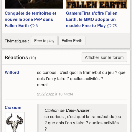
Conquête de territoires et
GamersFirst s'offre Fallen
nouvelle zone PvP dans
Earth, le MMO adopte un
Fallen Earth
modèle Free to Play
8
75
Free to play
Fallen Earth
Thématiques :
Réactions
Afficher sur le forum
(10)
Wilford
so curious , c'est quoi la trame/but du jeu ? que
dois t'on y faire ? quelles activités ?
merci
25/2/2022 à 18:44:34
Cräxiüm
Citation de
Cale-Tucker
:
so curious , c'est quoi la trame/but du jeu
? que dois t'on y faire ? quelles activités
?