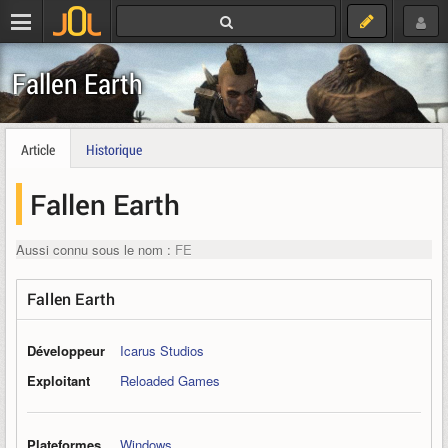
Fallen Earth
Article
Historique
Fallen Earth
Aussi connu sous le nom :
FE
Fallen Earth
Développeur
Icarus Studios
Exploitant
Reloaded Games
Plateformes
Windows