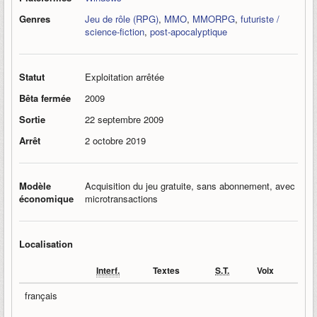
Genres
Jeu de rôle (RPG)
,
MMO
,
MMORPG
,
futuriste /
science-fiction
,
post-apocalyptique
Statut
Exploitation arrêtée
Bêta fermée
2009
Sortie
22 septembre 2009
Arrêt
2 octobre 2019
Modèle
Acquisition du jeu gratuite, sans abonnement, avec
économique
microtransactions
Localisation
Interf.
Textes
S.T.
Voix
français