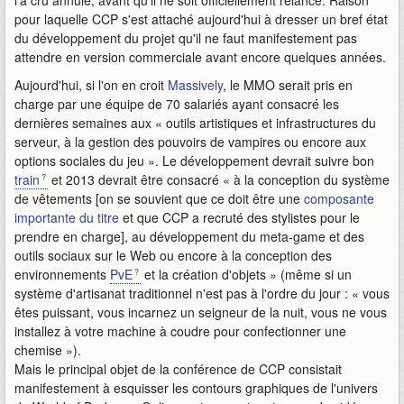
l'a cru annulé, avant qu'il ne soit officiellement relancé. Raison
pour laquelle CCP s'est attaché aujourd'hui à dresser un bref état
du développement du projet qu'il ne faut manifestement pas
attendre en version commerciale avant encore quelques années.
Aujourd'hui, si l'on en croit
Massively
, le MMO serait pris en
charge par une équipe de 70 salariés ayant consacré les
dernières semaines aux « outils artistiques et infrastructures du
serveur, à la gestion des pouvoirs de vampires ou encore aux
options sociales du jeu ». Le développement devrait suivre bon
train
et 2013 devrait être consacré « à la conception du système
de vêtements [on se souvient que ce doit être une
composante
importante du titre
et que CCP a recruté des stylistes pour le
prendre en charge], au développement du meta-game et des
outils sociaux sur le Web ou encore à la conception des
environnements
PvE
et la création d'objets » (même si un
système d'artisanat traditionnel n'est pas à l'ordre du jour : « vous
êtes puissant, vous incarnez un seigneur de la nuit, vous ne vous
installez à votre machine à coudre pour confectionner une
chemise »).
Mais le principal objet de la conférence de CCP consistait
manifestement à esquisser les contours graphiques de l'univers