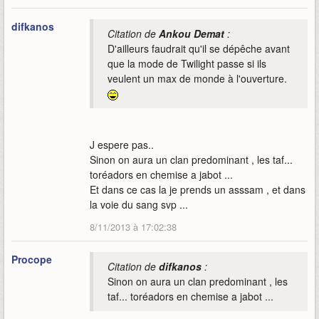
difkanos
Citation de
Ankou Demat
:
D'ailleurs faudrait qu'il se dépêche avant
que la mode de Twilight passe si ils
veulent un max de monde à l'ouverture.
J espere pas..
Sinon on aura un clan predominant , les taf...
toréadors en chemise a jabot ...
Et dans ce cas la je prends un asssam , et dans
la voie du sang svp ...
8/11/2013 à 17:02:38
Procope
Citation de
difkanos
:
Sinon on aura un clan predominant , les
taf... toréadors en chemise a jabot ...