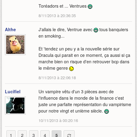
Toréadors et ... Ventrues
8/11/2013 à 20:36:35
Althe
J'allais le dire, Ventrue avec
tous banquiers
en smoking...
Et 'tendez un peu y a la nouvelle série sur
Dracula qui parait en ce moment, ça aussi si ça
marche bien on risque d'en retrouver bcp dans
le même genre
8/11/2013 à 22:06:18
Lucifiel
Un vampire vêtu d'un 3 pièces avec de
l'influence dans le monde de la finance c'est
juste une parfaite représentation du vampirisme
pour notre vingt et unième siècle.
10/11/2013 à 00:20:16
1
2
3
4
5