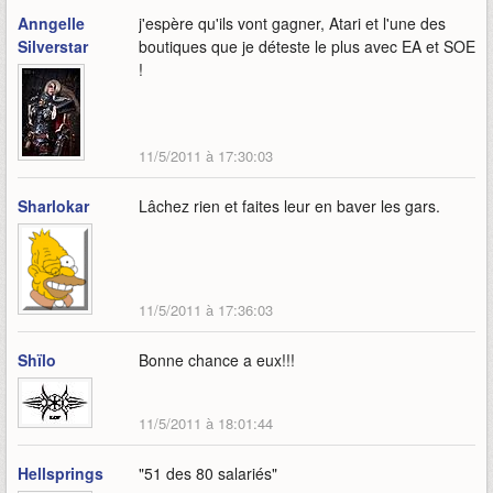
Anngelle
j'espère qu'ils vont gagner, Atari et l'une des
Silverstar
boutiques que je déteste le plus avec EA et SOE
!
11/5/2011 à 17:30:03
Sharlokar
Lâchez rien et faites leur en baver les gars.
11/5/2011 à 17:36:03
Shïlo
Bonne chance a eux!!!
11/5/2011 à 18:01:44
Hellsprings
"51 des 80 salariés"