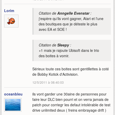
Lorim
Citation de
Anngelle Evenstar
:
j'espère qu'ils vont gagner, Atari et l'une
des boutiques que je déteste le plus
avec EA et SOE !
Citation de
Sleepy
:
+1 mais je rajoute Ubisoft dans le trio
des boites à vomir.
Sérieux toute ces boites sont gentillettes à coté
de Bobby Kotick d'Activision.
12/5/2011 à 08:40:03
oceanbleu
ils vont garder une 30aine de personnes pour
faire leur DLC bien pourri et on verra jamais de
patch pour corriegr les defaut intolérable de test
drive unlimited deux ( freins embrayage drift )