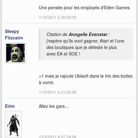
Une pensée pour les employés d'Eden Games
11/5/2011 à 20:03:03
Sleepy
Citation de
Anngelle Evenstar
:
Fitzcairn
j'espère qu'ils vont gagner, Atari et l'une
des boutiques que je déteste le plus
avec EA et SOE !
+1 mais je rajoute Ubisoft dans le trio des boites
à vomir.
11/5/2011 à 21:33:09
Erirn
Allez les gars...
12/5/2011 à 07:24:54