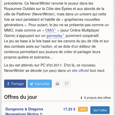
précédents. Ce NeverWinter renvoie le joueur dans les
Royaumes Oubliés sur la Côte des Épées et aux abords de la
ville de Padhiver (NeverWinter), mais dans un univers qui cette
fois se veut persistant et habillé de « graphismes nouvelles
générations ». Pour autant, le jeu ne se présente pas comme un
MMO, mais comme un «
OMG
» (pour Online Multiplayer
Game) s'appuyant sur un
gameplay
purement coopératif.
Le jeu se base à la fois basé sur les canons du jeu de rôle et sur
des combats axés sur l'action, et se dote d'un éditeur de
contenus permettant aux joueurs de créer et partager leurs
propres quêtes et scénarios...
Le jeu est attendu sur PC d'ici 2011. D'ici là, ce nouveau
NeverWinter se dévoile (un peu) dans un
site officiel
tout neuf.
Partager
Gazouiller
Offres du jour
À propos des offres
Dungeons & Dragons
17,22 €
-41%
Voir l'offre
Neverwinter Nights 2: