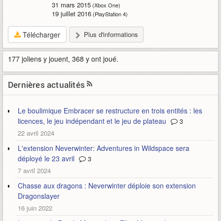
31 mars 2015
(Xbox One)
19 juillet 2016
(PlayStation 4)
Télécharger
Plus d'informations
177 joliens y jouent, 368 y ont joué.
Dernières actualités
Le boulimique Embracer se restructure en trois entités : les
licences, le jeu indépendant et le jeu de plateau
3
22 avril 2024
L'extension Neverwinter: Adventures in Wildspace sera
déployé le 23 avril
3
7 avril 2024
Chasse aux dragons : Neverwinter déploie son extension
Dragonslayer
16 juin 2022