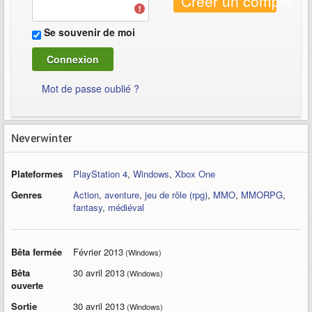
Créer un compte
Se souvenir de moi
Mot de passe oublié ?
Neverwinter
Plateformes
PlayStation 4
,
Windows
,
Xbox One
Genres
Action
,
aventure
,
jeu de rôle (rpg)
,
MMO
,
MMORPG
,
fantasy
,
médiéval
Bêta fermée
Février 2013
(Windows)
Bêta
30 avril 2013
(Windows)
ouverte
Sortie
30 avril 2013
(Windows)