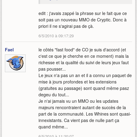
edit : j'avais zappé la phrase sur le fait que ce
soit pas un nouveau MMO de Cryptic. Donc à
priori il ne s'agirai pas de çà.
6/5/2010 à 09:17:29
Fael
le côtés "fast food" de CO je suis d'accord (et
c'est ce que je cherche en ce moment) mais la
richesse et la qualité du suivi de leurs jeux faut
pas pousser...
Le jeux n'a pas un an et il a connu un paquet de
mise à jours profondes et les extensions
(gratuites au passage) sont quand même pasz
degeu du tout...
Je n'ai jamais vu un MMO ou les updates
majeurs rencontraient autant de succès de la
part de la communauté. Les Whines sont quasi-
innexistants. Ca vient pas de nulle part ça
quand même...
6/5/2010 à 11:20:07