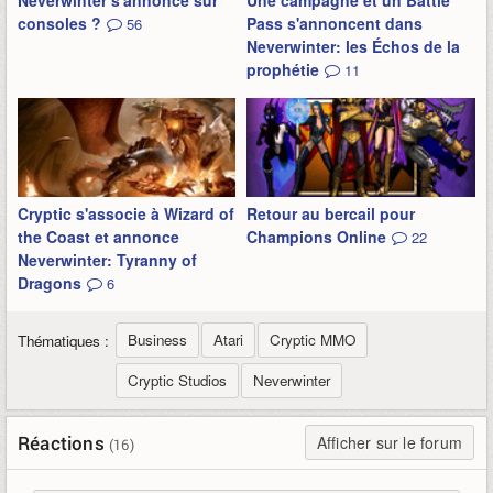
Neverwinter s'annonce sur
Une campagne et un Battle
consoles ?
Pass s'annoncent dans
56
Neverwinter: les Échos de la
prophétie
11
Cryptic s'associe à Wizard of
Retour au bercail pour
the Coast et annonce
Champions Online
22
Neverwinter: Tyranny of
Dragons
6
Business
Atari
Cryptic MMO
Thématiques :
Cryptic Studios
Neverwinter
Réactions
Afficher sur le forum
(16)