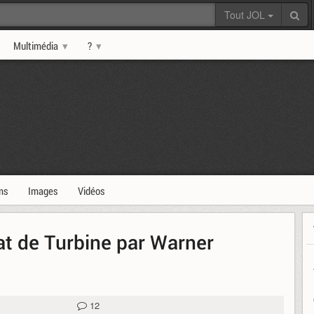
Tout JOL
Multimédia
?
ms
Images
Vidéos
t de Turbine par Warner
12