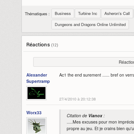
Business
Turbine Inc
Asheron's Call
Thématiques :
Dungeons and Dragons Online Unlimited
Réactions
(12)
Réactio
Alexander
Ac1 the end surement ...... bref on verr
Supertramp
27/4/2010 à 20:12:38
Worx33
Citation de
Vianox
:
.....Mes excuses pour mon impréci
propre au jeu. Et je crains bien q