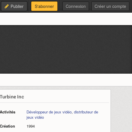
Publier
S'abonner
Connexion
Créer un compte
Turbine Inc
Activités
Développeur de jeux vidéo
,
distributeur de
jeux vidéo
Création
1994