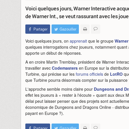
Voici quelques jours, Warner Interactive acqué
de Warner Int., se veut rassurant avec les jo
Partager
Gazouiller
Voici quelques jours, on
apprenait
que le groupe
Warner 
quelques interrogations chez joueurs, notamment quant 
apporte un début de réponses.
A en croire Martin Tremblay, président de Warner Interac
travailler avec
Codemasters
en Europe sur la distribut
Turbine, qui précise sur les
forums officiels
de
LotRO
que
que Turbine pourra désormais compter sur la puissance f
L'approche semble moins claire pour
Dungeons and Dr
effet les joueurs à « rester à l'écoute » quant aux deux 
délai peut laisser penser que des projets sont actuellem
économique de Dungeons and Dragons Online - distribué 
payant en Europe ?).
Partager
Gazouiller