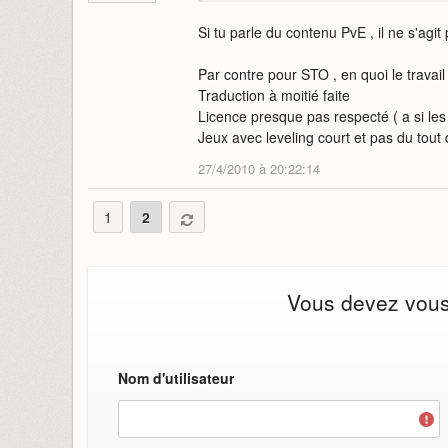
Si tu parle du contenu PvE , il ne s'agi
Par contre pour STO , en quoi le travai
Traduction à moitié faite
Licence presque pas respecté ( a si le
Jeux avec leveling court et pas du tout 
27/4/2010 à 20:22:14
1
2
Vous devez vous i
Nom d'utilisateur