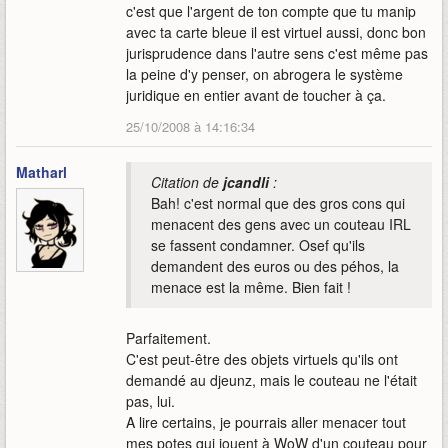
c'est que l'argent de ton compte que tu manip
avec ta carte bleue il est virtuel aussi, donc bon
jurisprudence dans l'autre sens c'est même pas
la peine d'y penser, on abrogera le système
juridique en entier avant de toucher à ça.
25/10/2008 à 14:16:34
Matharl
Citation de
jcandli
:
Bah! c'est normal que des gros cons qui
menacent des gens avec un couteau IRL
se fassent condamner. Osef qu'ils
demandent des euros ou des péhos, la
menace est la même. Bien fait !
Parfaitement.
C'est peut-être des objets virtuels qu'ils ont
demandé au djeunz, mais le couteau ne l'était
pas, lui.
A lire certains, je pourrais aller menacer tout
mes potes qui jouent à WoW d'un couteau pour