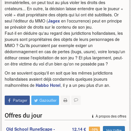
immatérielles, on peut tout au plus violer les droits des
créateurs... En outre, la décision laisse entendre que le joueur «
volé » était propriétaire des objets qui lui ont été subtilisés. Or
seul l'éditeur du MMO (
Jagex
en l'occurrence) peut en principe
se prévaloir de droits sur le contenu de son jeu.
Faut-il en déduire qu'au regard des juridictions hollandaises, les
joueurs sont propriétaires des objets de leurs personnages de
MMO ? Qu'ils pourraient par exemple exiger un
dédommagement en cas de pertes (bugs, usure), voire lorsqu'un
éditeur cesse l'exploitation de son jeu ? Et plus largement, peut-
on être victime du vol d'un bien qu'on ne possède pas ?
On se souvient quoiqu'il en soit que les mêmes juridictions
hollandaises avaient déjà condamnés quelques joueurs
malhonnêtes de
Habbo Hotel
, il y a un peu plus d'un an.
Partager
Gazouiller
Offres du jour
À propos des offres
Old School RuneScape -
12,14 €
-10%
Voir l'offre