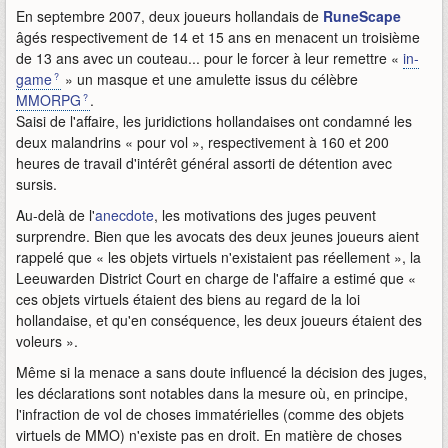
En septembre 2007, deux joueurs hollandais de
RuneScape
âgés respectivement de 14 et 15 ans en menacent un troisième
de 13 ans avec un couteau... pour le forcer à leur remettre «
in-
game
» un masque et une amulette issus du célèbre
MMORPG
.
Saisi de l'affaire, les juridictions hollandaises ont condamné les
deux malandrins « pour vol », respectivement à 160 et 200
heures de travail d'intérêt général assorti de détention avec
sursis.
Au-delà de l'
anecdote
, les motivations des juges peuvent
surprendre. Bien que les avocats des deux jeunes joueurs aient
rappelé que « les objets virtuels n'existaient pas réellement », la
Leeuwarden District Court en charge de l'affaire a estimé que «
ces objets virtuels étaient des biens au regard de la loi
hollandaise, et qu'en conséquence, les deux joueurs étaient des
voleurs ».
Même si la menace a sans doute influencé la décision des juges,
les déclarations sont notables dans la mesure où, en principe,
l'infraction de vol de choses immatérielles (comme des objets
virtuels de MMO) n'existe pas en droit. En matière de choses