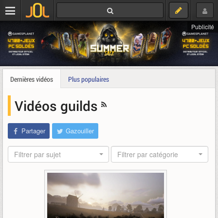
Publicité
Dernières vidéos
Plus populaires
Vidéos guilds
Partager
Gazouiller
Filtrer par sujet
Filtrer par catégorie