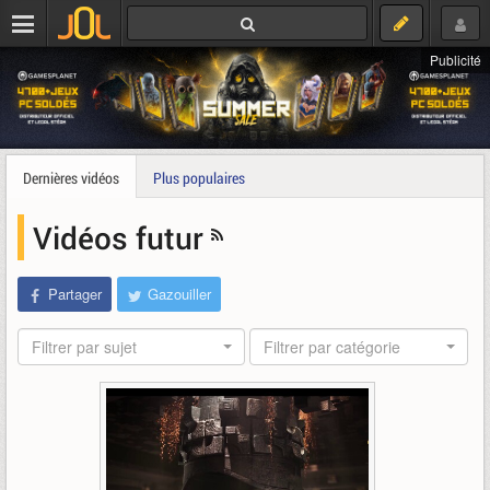
Publicité
Dernières vidéos
Plus populaires
Vidéos futur
Partager
Gazouiller
Filtrer par sujet
Filtrer par catégorie