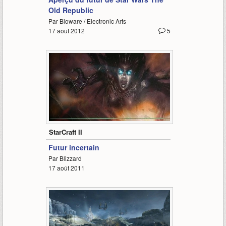
Old Republic
Par Bioware / Electronic Arts
17 août 2012
5
2:21
StarCraft II
Futur incertain
Par Blizzard
17 août 2011