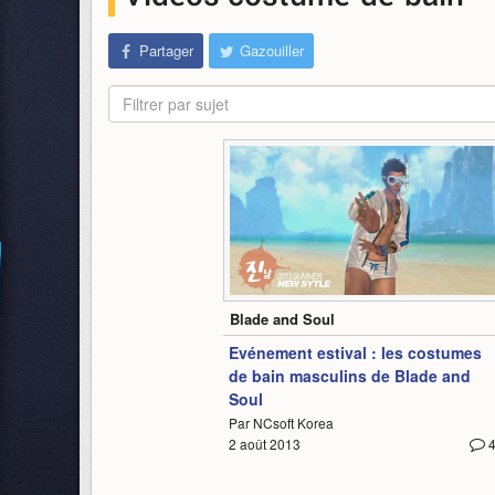
Partager
Gazouiller
Filtrer par sujet
0:46
Blade and Soul
Evénement estival : les costumes
de bain masculins de Blade and
Soul
Par NCsoft Korea
2 août 2013