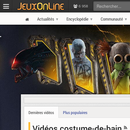
6 958
Actualités
Encyclopédie
Communauté
Dernières vidéos
Plus populaires
Vidéos costume-de-bain